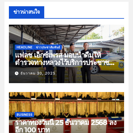
ข่าวน่าสนใจ
HEADLINE
ข่าวประชาสัมพันธ์
แฟลช เอ็กซ์เพรส มอบน้ำดื่มให้
ตำรวจทางหลวงไว้บริการประชาชน
ช่วงเทศกาลปีใหม่
ธันวาคม 30, 2025
BUSINESS
ราคาทองวันนี้ 25 ธันวาคม 2568 ลง
อีก 100 บาท