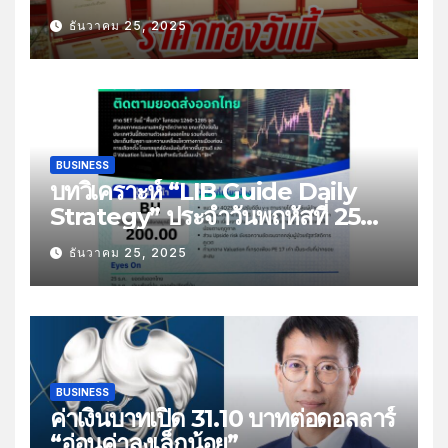
ธันวาคม 25, 2025
BUSINESS
บทวิเคราะห์ “LIB Guide Daily
Strategy” ประจำวันพฤหัสที่ 25
ธันวาคม 2568 หัวข้อ “ติดตามยอด
ธันวาคม 25, 2025
ส่งออกไทย”
BUSINESS
ค่าเงินบาทเปิด 31.10 บาทต่อดอลลาร์
“อ่อนค่าลงเล็กน้อย”