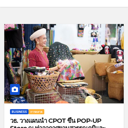
BUSINESS
การตลาด
วธ. วางแผนนำ CPOT ขึ้น POP-UP