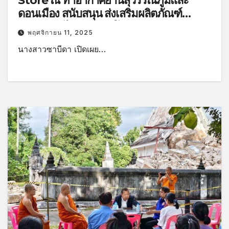
Store ณ ท่าอากาศยานสุวรรณภูมิและ
ดอนเมือง สนับสนุน ส่งเสริมผลิตภัณฑ์
วัฒนธรรมไทยสู่ระดับโลก พร้อมผุดแนวคิด
พฤศจิกายน 11, 2025
จัดทำ “แคตาล็อก CPOT” นำเสนอเป็นของ
นางสาวซาบีดา เปิดเผย…
ขวัญปีใหม่ และแนะผู้ประกอบการเข้าร่วม
โครงการ “คนละครึ่ง” เฟส 2 กระตุ้น
เศรษฐกิจฐานรากอย่างยั่งยืน