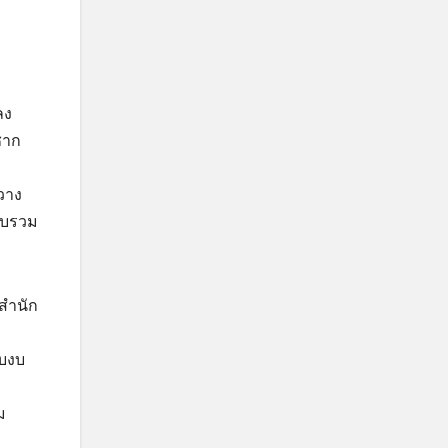
ลง
ซาก
วาง
วบรวม
สำนัก
บงบ
ม