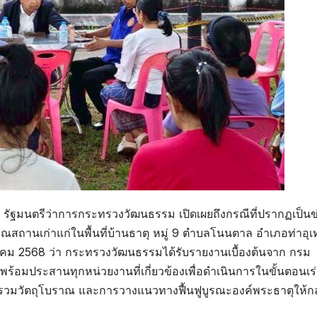
ัฐมนตรีว่าการกระทรวงวัฒนธรรม เปิดเผยถึงกรณีที่ปรากฏเป็นข
ณสถานเก่าแก่ในพื้นที่บ้านธาตุ หมู่ 9 ตำบลโนนตาล อำเภอท่าอุ
ตุลาคม 2568 ว่า กระทรวงวัฒนธรรมได้รับรายงานเบื้องต้นจาก กรม
นที พร้อมประสานทุกหน่วยงานที่เกี่ยวข้องเพื่อดำเนินการในขั้นตอนเร
วบรวมวัตถุโบราณ และการวางแนวทางฟื้นฟูบูรณะองค์พระธาตุให้กล