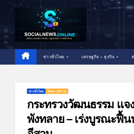
ข่าวทั่วไทย
เศรษฐกิจ – ธุรกิจ
ต
ข่าวทั่วไทย
สังคม-ภูมิภาค
กระทรวงวัฒนธรรม แจง
พังทลาย – เร่งบูรณะฟื
อีสาน