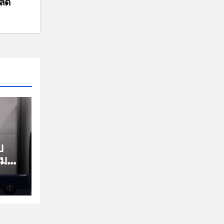
ำลด
บ
นสมทบ
อก
วจ