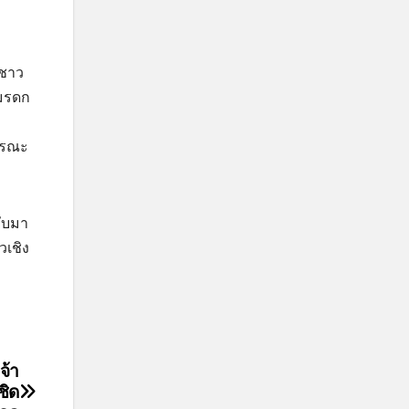
นชาว
มรดก
ูรณะ
ลับมา
วเชิง
จ้า
ชิด