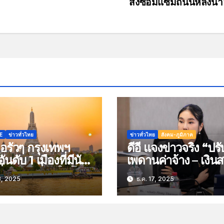
สั่งซ่อมแซมถนนหลังน้
E
ข่าวทั่วไทย
ข่าวทั่วไทย
สังคม-ภูมิภาค
อรัวๆ กรุงเทพฯ
ดีอี แจงข่าวจริง “ปรั
นดับ 1 เมืองที่มีนัก
เพดานค่าจ้าง – เงิ
ที่ยวมากที่สุดในโลก
ประกันสังคม” ขอเลื
8, 2025
ธ.ค. 17, 2025
68 กว่า 30.3 ล้าน
เชื่อ-แชร์ ข้อมูลที่ตร
สอบแล้วเท่านั้น