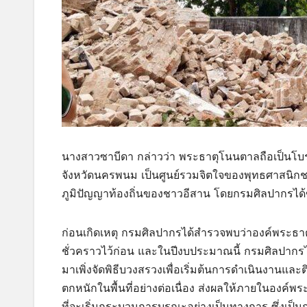
นางสาวซาบีดา กล่าวว่า พระธาตุโนนตาลถือเป็นโบรา
จังหวัดนครพนม เป็นศูนย์รวมจิตใจของพุทธศาสนิกช
ภูมิปัญญาท้องถิ่นของชาวอีสาน โดยกรมศิลปากรได้
ก่อนเกิดเหตุ กรมศิลปากรได้สำรวจพบว่าองค์พระธาตุ
ชั่วคราวไว้ก่อน และในปีงบประมาณนี้ กรมศิลปากรไ
มาเพิ่งจัดพิธีบวงสรวงเพื่อเริ่มต้นการดำเนินงานและต
ตกหนักในพื้นที่อย่างต่อเนื่อง ส่งผลให้ภายในองค
ที่จะเริ่มกระบวนการบูรณะอย่างเป็นทางการ ซึ่งเป็นก