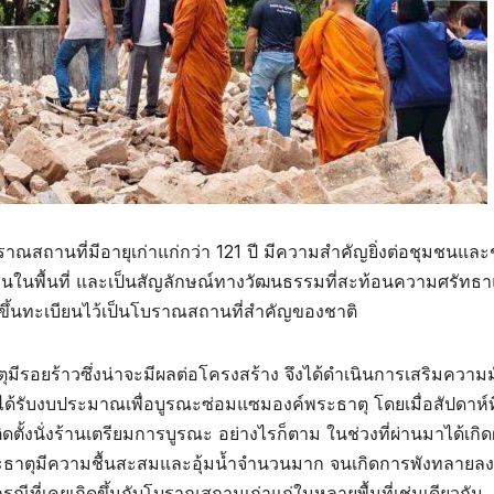
ณสถานที่มีอายุเก่าแก่กว่า 121 ปี มีความสำคัญยิ่งต่อชุมชนแล
นในพื้นที่ และเป็นสัญลักษณ์ทางวัฒนธรรมที่สะท้อนความศรัทธ
ขึ้นทะเบียนไว้เป็นโบราณสถานที่สำคัญของชาติ
มีรอยร้าวซึ่งน่าจะมีผลต่อโครงสร้าง จึงได้ดำเนินการเสริมความม
ด้รับงบประมาณเพื่อบูรณะซ่อมแซมองค์พระธาตุ โดยเมื่อสัปดาห์ที
ิดตั้งนั่งร้านเตรียมการบูรณะ อย่างไรก็ตาม ในช่วงที่ผ่านมาได้เกิ
์พระธาตุมีความชื้นสะสมและอุ้มน้ำจำนวนมาก จนเกิดการพังทลายล
รณีที่เคยเกิดขึ้นกับโบราณสถานเก่าแก่ในหลายพื้นที่เช่นเดียวกัน