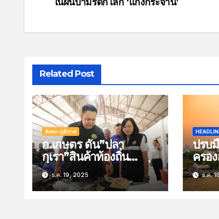
ในผืนป่ามรดกโลก ‘แก่งกระจาน’
Related Post
สังคม-ภูมิภาค
HEADLIN
ก.เกษตร ดัน”ปลา
ปรบมื
กุเรา”สินค้าท้องถิ่น
ครองอั
นราธิวาส สร้างมูลค่าเพิ่ม
ท่องเ
ธ.ค. 19, 2025
ธ.ค. 1
หนุนเศรษฐกิจชุมชน
ปี 25
คน