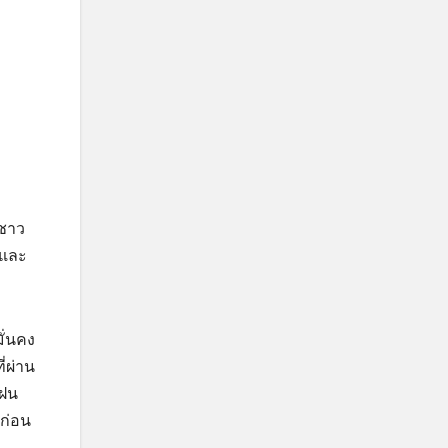
ะชาว
าและ
ั่นคง
่ผ่าน
ดฝน
งก่อน