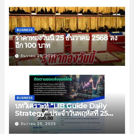
BUSINESS
ราคาทองวันนี้ 25 ธันวาคม 2568 ลง
อีก 100 บาท
ธันวาคม 25, 2025
BUSINESS
บทวิเคราะห์ “LIB Guide Daily
Strategy” ประจำวันพฤหัสที่ 25
ธันวาคม 2568 หัวข้อ “ติดตามยอด
ธันวาคม 25, 2025
ส่งออกไทย”