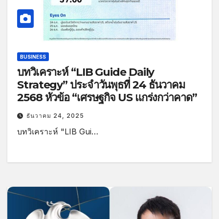
BUSINESS
บทวิเคราะห์ “LIB Guide Daily
Strategy” ประจำวันพุธที่ 24 ธันวาคม
2568 หัวข้อ “เศรษฐกิจ US แกร่งกว่าคาด”
ธันวาคม 24, 2025
บทวิเคราะห์ "LIB Gui…