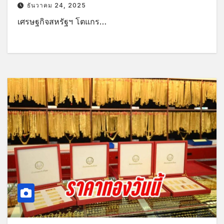
ธันวาคม 24, 2025
เศรษฐกิจสหรัฐฯ โตแกร…