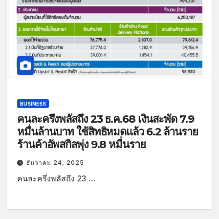
BUSINESS
คนละครึ่งพลัสถึง 23 ธ.ค.68 เงินสะพัด 7.9
หมื่นล้านบาท ใช้สิทธิหมดแล้ว 6.2 ล้านราย
ร้านค้าอัพสกิลพุ่ง 9.8 หมื่นราย
ธันวาคม 24, 2025
คนละครึ่งพลัสถึง 23 …