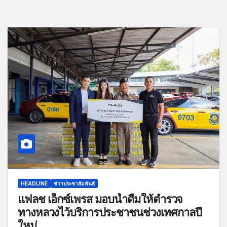
HEADLINE
ข่าวประชาสัมพันธ์
แฟลช เอ็กซ์เพรส มอบน้ำดื่มให้ตำรวจ
ทางหลวงไว้บริการประชาชนช่วงเทศกาลปี
ใหม่