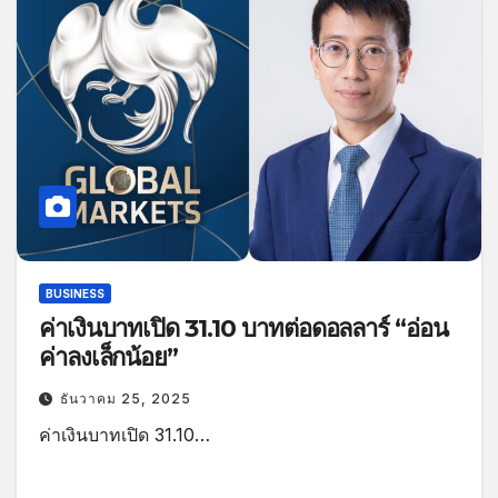
BUSINESS
ค่าเงินบาทเปิด 31.10 บาทต่อดอลลาร์ “อ่อน
ค่าลงเล็กน้อย”
ธันวาคม 25, 2025
ค่าเงินบาทเปิด 31.10…