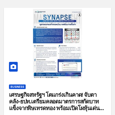
BUSINESS
เศรษฐกิจสหรัฐฯ โตแกร่งเกินคาด! จับตา
คลัง-ธปท.เตรียมคลอดมาตรการสกัดบาท
แข็งจากพิษเทรดทอง พร้อมเปิดโผหุ้นเด่นรับ
อานิสงส์