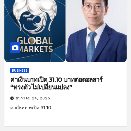
BUSINESS
ค่าเงินบาทเปิด 31.10 บาทต่อดอลลาร์
“ทรงตัว ไม่เปลี่ยนแปลง”
ธันวาคม 24, 2025
ค่าเงินบาทเปิด 31.10…