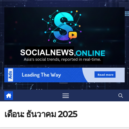
เดือน:
ธันวาคม 2025