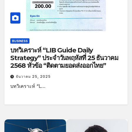
BUSINESS
บทวิเคราะห์ “LIB Guide Daily
Strategy” ประจำวันพฤหัสที่ 25 ธันวาคม
2568 หัวข้อ “ติดตามยอดส่งออกไทย”
ธันวาคม 25, 2025
บทวิเคราะห์ “L…