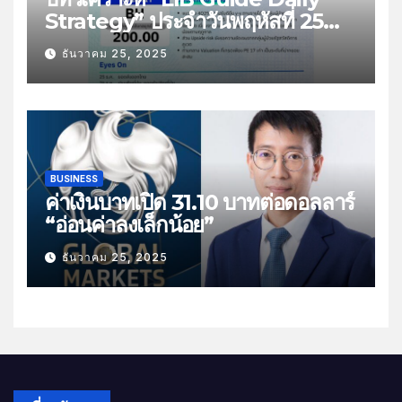
Strategy” ประจำวันพฤหัสที่ 25
ธันวาคม 2568 หัวข้อ “ติดตามยอด
ธันวาคม 25, 2025
ส่งออกไทย”
BUSINESS
ค่าเงินบาทเปิด 31.10 บาทต่อดอลลาร์
“อ่อนค่าลงเล็กน้อย”
ธันวาคม 25, 2025