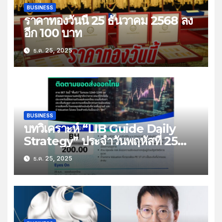
BUSINESS
ราคาทองวันนี้ 25 ธันวาคม 2568 ลง
อีก 100 บาท
ธ.ค. 25, 2025
BUSINESS
บทวิเคราะห์ “LIB Guide Daily
Strategy” ประจำวันพฤหัสที่ 25
ธันวาคม 2568 หัวข้อ “ติดตามยอด
ธ.ค. 25, 2025
ส่งออกไทย”