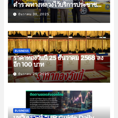
ตำรวจทางหลวงไว้บริการประชาชน
ช่วงเทศกาลปีใหม่
ธันวาคม 30, 2025
BUSINESS
ราคาทองวันนี้ 25 ธันวาคม 2568 ลง
อีก 100 บาท
ธันวาคม 25, 2025
BUSINESS
บทวิเคราะห์ “LIB Guide Daily