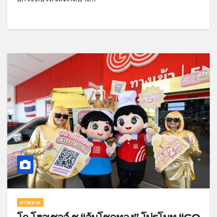
การตลาด