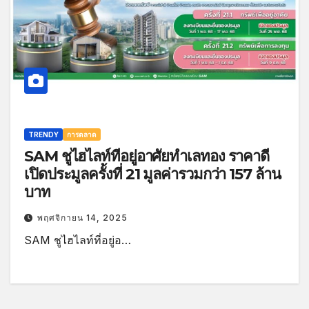
TRENDY
การตลาด
SAM ชูไฮไลท์ที่อยู่อาศัยทำเลทอง ราคาดี
เปิดประมูลครั้งที่ 21 มูลค่ารวมกว่า 157 ล้าน
บาท
พฤศจิกายน 14, 2025
SAM ชูไฮไลท์ที่อยู่อ…