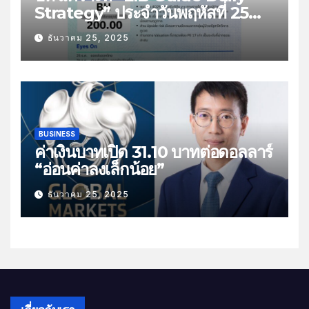
Strategy” ประจำวันพฤหัสที่ 25
ธันวาคม 2568 หัวข้อ “ติดตามยอด
ธันวาคม 25, 2025
ส่งออกไทย”
BUSINESS
ค่าเงินบาทเปิด 31.10 บาทต่อดอลลาร์
“อ่อนค่าลงเล็กน้อย”
ธันวาคม 25, 2025