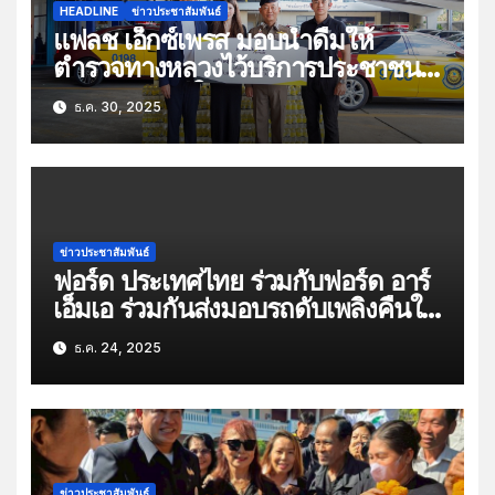
HEADLINE
ข่าวประชาสัมพันธ์
แฟลช เอ็กซ์เพรส มอบน้ำดื่มให้
ตำรวจทางหลวงไว้บริการประชาชน
ช่วงเทศกาลปีใหม่
ธ.ค. 30, 2025
ข่าวประชาสัมพันธ์
ฟอร์ด ประเทศไทย ร่วมกับฟอร์ด อาร์
เอ็มเอ ร่วมกันส่งมอบรถดับเพลิงคืนให้
แก่ผู้แทนชุมชนคลองเตย ภายหลังการ
ธ.ค. 24, 2025
สนับสนุนซ่อมบำรุงและดูแลด้าน
เซอร์วิสให้กับรถดับเพลิงของชุมชน
คลองเตย
ข่าวประชาสัมพันธ์