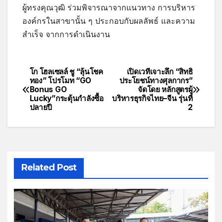
ผู้ทรงคุณวุฒิ ร่วมพิจารณาจากแนวทาง การบริหาร
องค์กรในสาขานั้น ๆ ประกอบกับผลลัพธ์ และความ
สำเร็จ จากการดำเนินงาน
โก โฮลเซลล์ ชู “ลุ้นโชค
เปิดเวทีเจาะลึก “สิทธิ
ทอง” โปรโมท “GO
ประโยชน์ทางศุลกากร”
Bonus GO
จัดโดย หลักสูตรผู้
Lucky”กระตุ้นกำลังซื้อ
บริหารธุรกิจไทย–จีน รุ่นที่
ปลายปี
2
Related Post