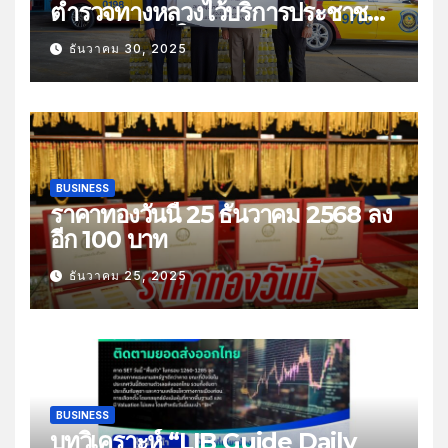
ตำรวจทางหลวงไว้บริการประชาชน
ช่วงเทศกาลปีใหม่
ธันวาคม 30, 2025
BUSINESS
ราคาทองวันนี้ 25 ธันวาคม 2568 ลง
อีก 100 บาท
ธันวาคม 25, 2025
BUSINESS
บทวิเคราะห์ “LIB Guide Daily