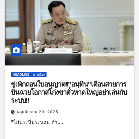
HEADLINE
การเมือง
ขู่เพิกถอนใบอนุญาต!!”อนุทิน”เตือนสายการ
บินฉวยโอกาสโก่งขาตั๋วหาดใหญ่อย่าเล่นกับ
ระบบ!!
พฤศจิกายน 29, 2025
"ไม่ประนีประนอม ถ้าเ…