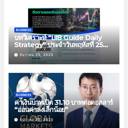
BUSINESS
บทวิเคราะห์ “LIB Guide Daily
Strategy” ประจำวันพฤหัสที่ 25
ธันวาคม 2568 หัวข้อ “ติดตามยอด
ธันวาคม 25, 2025
ส่งออกไทย”
BUSINESS
ค่าเงินบาทเปิด 31.10 บาทต่อดอลลาร์
“อ่อนค่าลงเล็กน้อย”
ธันวาคม 25, 2025