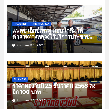
HEADLINE
ข่าวประชาสัมพันธ์
แฟลช เอ็กซ์เพรส มอบน้ำดื่มให้
ตำรวจทางหลวงไว้บริการประชาชน
ช่วงเทศกาลปีใหม่
ธันวาคม 30, 2025
BUSINESS
ราคาทองวันนี้ 25 ธันวาคม 2568 ลง
อีก 100 บาท
ธันวาคม 25, 2025