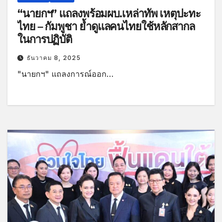
“นายกฯ” แถลงพร้อมผบ.เหล่าทัพ เหตุปะทะ
ไทย – กัมพูชา ย้ำดูแลคนไทยใช้หลักสากล
ในการปฏิบัติ
ธันวาคม 8, 2025
"นายกฯ" แถลงการณ์ออก…