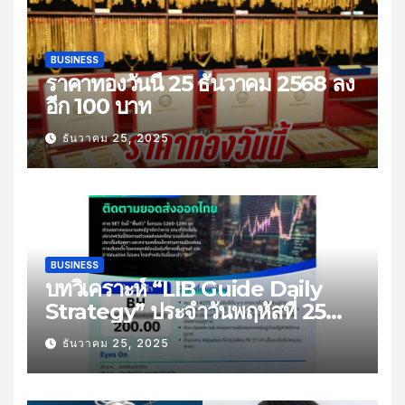
BUSINESS
ราคาทองวันนี้ 25 ธันวาคม 2568 ลง
อีก 100 บาท
ธันวาคม 25, 2025
BUSINESS
บทวิเคราะห์ “LIB Guide Daily
Strategy” ประจำวันพฤหัสที่ 25
ธันวาคม 2568 หัวข้อ “ติดตามยอด
ธันวาคม 25, 2025
ส่งออกไทย”