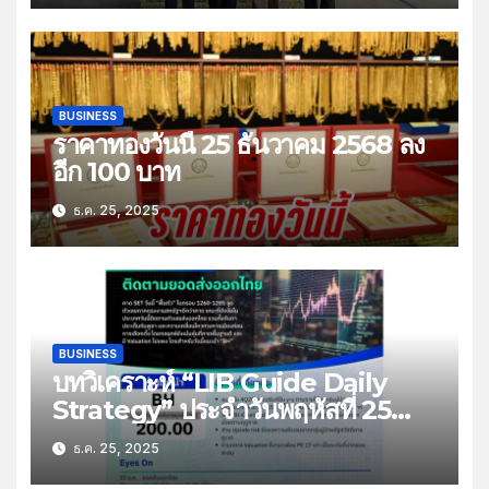
BUSINESS
ราคาทองวันนี้ 25 ธันวาคม 2568 ลง
อีก 100 บาท
ธ.ค. 25, 2025
BUSINESS
บทวิเคราะห์ “LIB Guide Daily
Strategy” ประจำวันพฤหัสที่ 25
ธันวาคม 2568 หัวข้อ “ติดตามยอด
ธ.ค. 25, 2025
ส่งออกไทย”