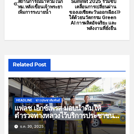
สถานการณ์น้ำท่วมในก
Summit 2025 ร่วมขับ
ทม.หลังเขื่อนเจ้าพระยา
เคลื่อนการเปลี่ยนผ่าน
เพิ่มการระบายน้ำ
ของเอเชียตะวันออกเฉียง
ใต้ด้วยนวัตกรรม Green
AI การผลิตอัจฉริยะ และ
พลังงานที่ยั่งยืน
Related Post
HEADLINE
ข่าวประชาสัมพันธ์
แฟลช เอ็กซ์เพรส มอบน้ำดื่มให้
ตำรวจทางหลวงไว้บริการประชาชน
ช่วงเทศกาลปีใหม่
ธ.ค. 30, 2025