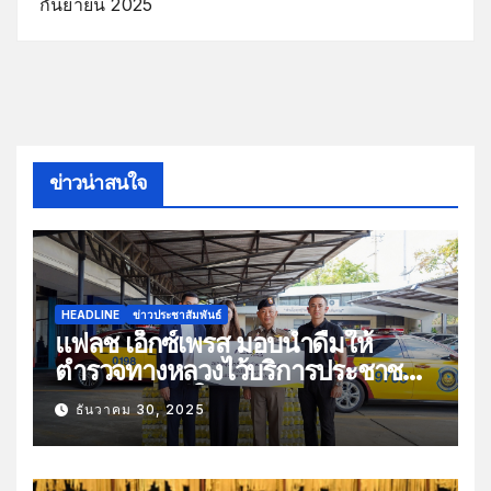
กันยายน 2025
ข่าวน่าสนใจ
HEADLINE
ข่าวประชาสัมพันธ์
แฟลช เอ็กซ์เพรส มอบน้ำดื่มให้
ตำรวจทางหลวงไว้บริการประชาชน
ช่วงเทศกาลปีใหม่
ธันวาคม 30, 2025