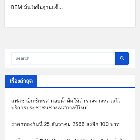
BEM มั่นใจพื้นฐานแข็…
เรื่องล่าสุด
แฟลช เอ็กซ์เพรส มอบน้ำดื่มให้ตำรวจทางหลวงไว้
บริการประชาชนช่วงเทศกาลปีใหม่
ราคาทองวันนี้ 25 ธันวาคม 2568 ลงอีก 100 บาท