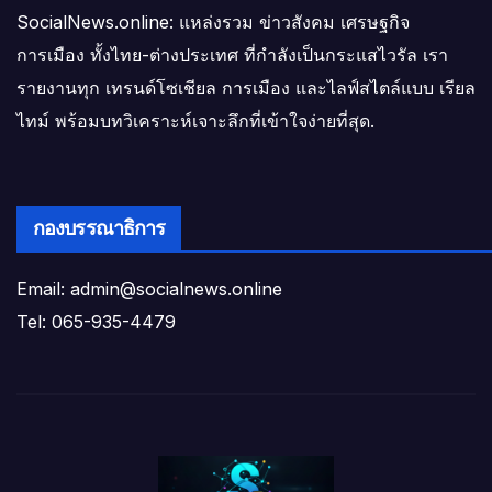
SocialNews.online: แหล่งรวม ข่าวสังคม เศรษฐกิจ
การเมือง ทั้งไทย-ต่างประเทศ ที่กำลังเป็นกระแสไวรัล เรา
รายงานทุก เทรนด์โซเชียล การเมือง และไลฟ์สไตล์แบบ เรียล
ไทม์ พร้อมบทวิเคราะห์เจาะลึกที่เข้าใจง่ายที่สุด.
กองบรรณาธิการ
Email: admin@socialnews.online
Tel: 065-935-4479