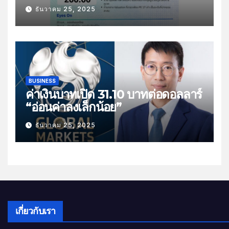
ธันวาคม 2568 หัวข้อ “ติดตามยอด
ธันวาคม 25, 2025
ส่งออกไทย”
BUSINESS
ค่าเงินบาทเปิด 31.10 บาทต่อดอลลาร์
“อ่อนค่าลงเล็กน้อย”
ธันวาคม 25, 2025
เกี่ยวกับเรา