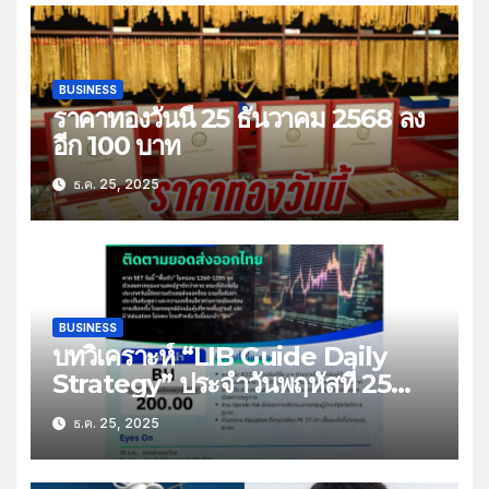
BUSINESS
ราคาทองวันนี้ 25 ธันวาคม 2568 ลง
อีก 100 บาท
ธ.ค. 25, 2025
BUSINESS
บทวิเคราะห์ “LIB Guide Daily
Strategy” ประจำวันพฤหัสที่ 25
ธันวาคม 2568 หัวข้อ “ติดตามยอด
ธ.ค. 25, 2025
ส่งออกไทย”