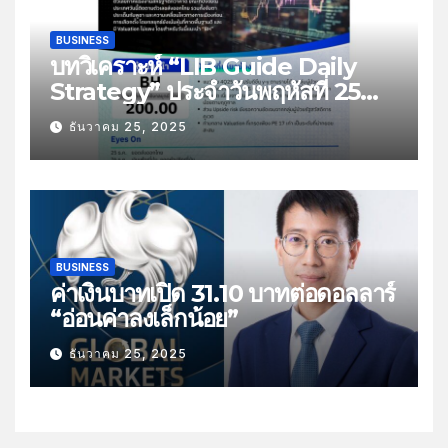
BUSINESS
บทวิเคราะห์ “LIB Guide Daily
Strategy” ประจำวันพฤหัสที่ 25
ธันวาคม 2568 หัวข้อ “ติดตามยอด
ธันวาคม 25, 2025
ส่งออกไทย”
BUSINESS
ค่าเงินบาทเปิด 31.10 บาทต่อดอลลาร์
“อ่อนค่าลงเล็กน้อย”
ธันวาคม 25, 2025