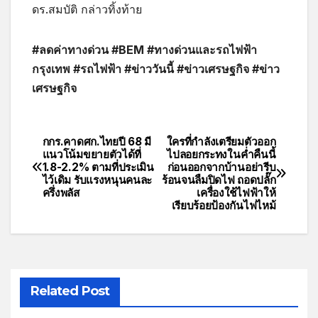
ดร.สมบัติ กล่าวทิ้งท้าย
#ลดค่าทางด่วน #BEM #ทางด่วนและรถไฟฟ้า
กรุงเทพ #รถไฟฟ้า #ข่าววันนี้ #ข่าวเศรษฐกิจ #ข่าว
เศรษฐกิจ
กกร.คาดศก.ไทยปี 68 มี
ใครที่กำลังเตรียมตัวออก
แนวโน้มขยายตัวได้ที่
ไปลอยกระทงในค่ำคืนนี้
1.8-2.2% ตามที่ประเมิน
ก่อนออกจากบ้านอย่ารีบ
ไว้เดิม รับแรงหนุนคนละ
ร้อนจนลืมปิดไฟ ถอดปลั๊ก
ครึ่งพลัส
เครื่องใช้ไฟฟ้าให้
เรียบร้อยป้องกันไฟไหม้
Related Post