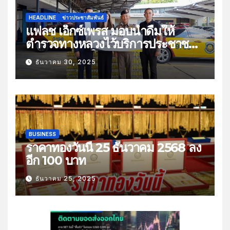
HEADLINE
ข่าวประชาสัมพันธ์
แฟลช เอ็กซ์เพรส มอบน้ำดื่มให้
ตำรวจทางหลวงไว้บริการประชาชน
ช่วงเทศกาลปีใหม่
ธันวาคม 30, 2025
BUSINESS
ราคาทองวันนี้ 25 ธันวาคม 2568 ลง
อีก 100 บาท
ธันวาคม 25, 2025