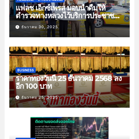
แฟลช เอ็กซ์เพรส มอบน้ำดื่มให้
ตำรวจทางหลวงไว้บริการประชาชน
ช่วงเทศกาลปีใหม่
ธันวาคม 30, 2025
BUSINESS
ราคาทองวันนี้ 25 ธันวาคม 2568 ลง
อีก 100 บาท
ธันวาคม 25, 2025