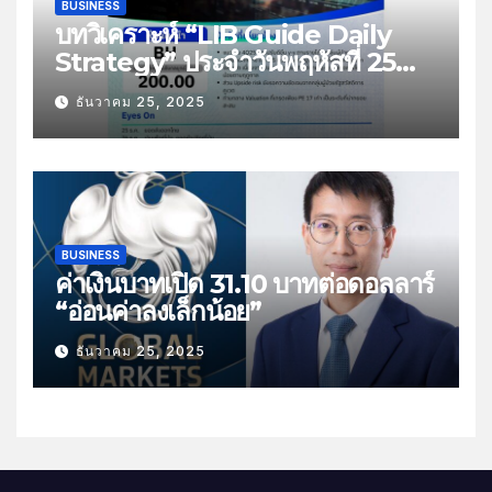
BUSINESS
บทวิเคราะห์ “LIB Guide Daily
Strategy” ประจำวันพฤหัสที่ 25
ธันวาคม 2568 หัวข้อ “ติดตามยอด
ธันวาคม 25, 2025
ส่งออกไทย”
BUSINESS
ค่าเงินบาทเปิด 31.10 บาทต่อดอลลาร์
“อ่อนค่าลงเล็กน้อย”
ธันวาคม 25, 2025