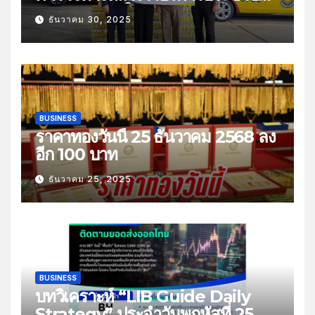
ช่วงเทศกาลปีใหม่
ธันวาคม 30, 2025
BUSINESS
ราคาทองวันนี้ 25 ธันวาคม 2568 ลง
อีก 100 บาท
ธันวาคม 25, 2025
BUSINESS
บทวิเคราะห์ “LIB Guide Daily
Strategy” ประจำวันพฤหัสที่ 25