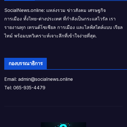
SocialNews.online: แหล่งรวม ข่าวสังคม เศรษฐกิจ
การเมือง ทั้งไทย-ต่างประเทศ ที่กำลังเป็นกระแสไวรัล เรา
รายงานทุก เทรนด์โซเชียล การเมือง และไลฟ์สไตล์แบบ เรียล
ไทม์ พร้อมบทวิเคราะห์เจาะลึกที่เข้าใจง่ายที่สุด.
กองบรรณาธิการ
Email: admin@socialnews.online
Tel: 065-935-4479