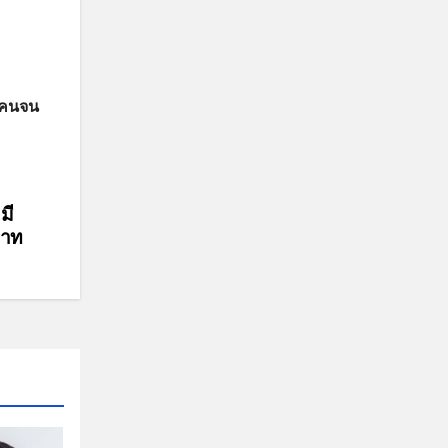
ตรคนจน
มี
่บาท