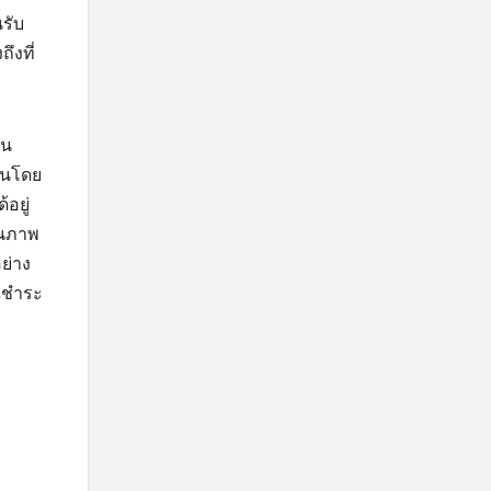
รับ
ึงที่
้น
งินโดย
อยู่
ในภาพ
ย่าง
ณีชำระ