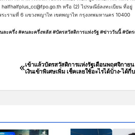
 halfhalfplus_cc@fpo.go.th หรือ (2) ไปรษณีย์ลงทะเบียน ที่อยู่
นพระรามที่ 6 แขวงพญาไท เขตพญาไท กรุงเทพมหานคร 10400
ครึ่ง #คนละครึ่งพลัส #บัตรสวัสดิการแห่งรัฐ #ข่าววันนี้ #บั
เข้าแล้วบัตรสวัสดิการแห่งรัฐเดือนพฤศจิกายน 
เงินเข้าพิเศษเพิ่ม เช็คเลยใช้อะไรได้บ้าง-ได้กี