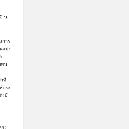
0 น.
็นการ
นแบ่ง
อ
บบพบ
ร
ที่
ห้ตรง
ังมี
ร
ครง