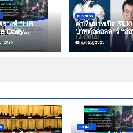
S
BUSINESS
คราะห์ “LIB
ค่าเงินบาทเปิด 31.10
e Daily
บาทต่อดอลลาร์ “อ่อ
tegy” ประจำวัน
ลงเล็กน้อย”
5, 2025
ธ.ค. 25, 2025
ที่ 25 ธันวาคม
หัวข้อ “ติดตาม
่งออกไทย”
SS
BUSINESS