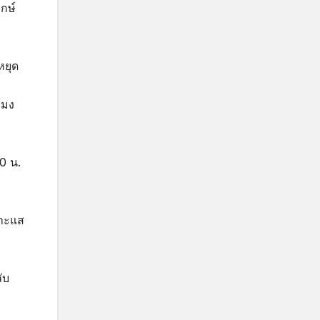
กษ์
หยุด
โมง
0 น.
บาะแส
ับ