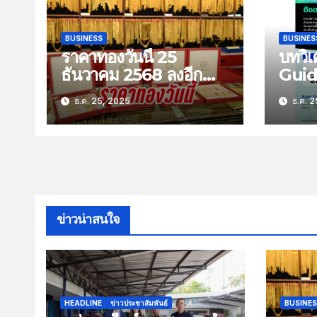
BUSINESS
BUSINES
ราคาทองวันนี้ 25
บทวิเ
ธันวาคม 2568 ลงอีก
Guid
100 บาท
Stra
ธ.ค. 25, 2025
ธ.ค. 2
พฤหัส
2568 
ยอดส
ข่าวน่าสนใจ
HEADLINE
ข่าวประชาสัมพันธ์
BUSINE