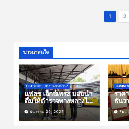
1
2
ข่าวน่าสนใจ
HEADLINE
ข่าวประชาสัมพันธ์
BUSINE
แฟลช เอ็กซ์เพรส มอบน้ำ
ราคาท
ดื่มให้ตำรวจทางหลวงไว้
ธันว
บริการประชาชนช่วง
100 
ธันวาคม 30, 2025
ธันว
เทศกาลปีใหม่