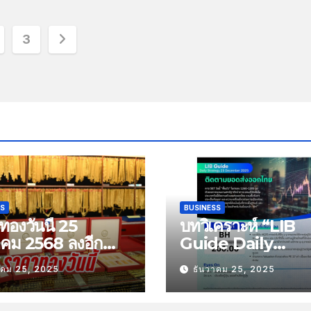
3
SS
BUSINESS
องวันนี้ 25
บทวิเคราะห์ “LIB
าคม 2568 ลงอีก
Guide Daily
บาท
Strategy” ประจำว
าคม 25, 2025
ธันวาคม 25, 2025
พฤหัสที่ 25 ธันวาค
2568 หัวข้อ “ติดต