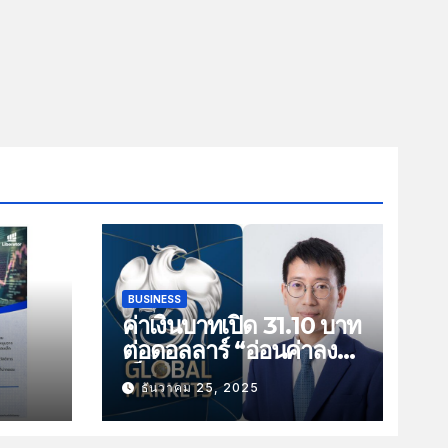
BUSINESS
ค่าเงินบาทเปิด 31.10 บาท
ต่อดอลลาร์ “อ่อนค่าลง
ัน
เล็กน้อย”
ธันวาคม 25, 2025
ม
าม