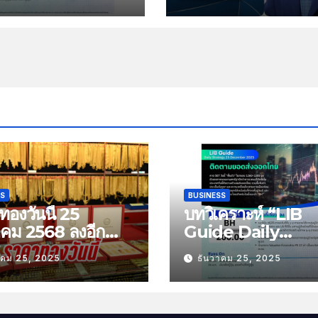
ที่ 25 ธันวาคม
หัวข้อ “ติดตาม
่งออกไทย”
SS
BUSINESS
องวันนี้ 25
บทวิเคราะห์ “LIB
าคม 2568 ลงอีก
Guide Daily
บาท
Strategy” ประจำว
าคม 25, 2025
ธันวาคม 25, 2025
พฤหัสที่ 25 ธันวาค
2568 หัวข้อ “ติดต
ยอดส่งออกไทย”