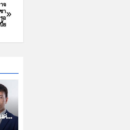
อาจ
ูชา
้รอ
ี้ย
นค่า