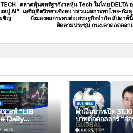
น TECH
ตลาดหุ้นสหรัฐฯกังวลหุ้น Tech ในไทย DELTA 
สบู่ AI”
เผชิญจิตวิทยาเชิงลบ ปส่วนผลกระทบไทย-กัมพ
ผชิญ
ยังมองผลกระทบต่อเศรษฐกิจจำกัด สัปดาห์นี
ติดตามประชุม กนง.คาดลดดอกเบ
S
BUSINESS
คราะห์ “LIB
ค่าเงินบาทเปิด 31.10
e Daily
บาทต่อดอลลาร์ “อ่อ
tegy” ประจำวัน
ลงเล็กน้อย”
5, 2025
ธ.ค. 25, 2025