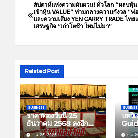
สัปดาห์แห่งความผันผวน! ทั่วโลก “หลบหุ้
เข้าหุ้น VALUE” ท่ามกลางความกังวล “ฟอง
และความเสี่ยง YEN CARRY TRADE ไทยเ
เศรษฐกิจ “เก่าโตช้า ใหม่ไม่มา”
Related Post
BUSINESS
BUSINES
ราคาทองวันนี้ 25
บทวิเ
ธันวาคม 2568 ลงอีก
Guid
100 บาท
Stra
ธ.ค. 25, 2025
ธ.ค. 2