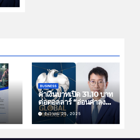
BUSINESS
ค่าเงินบาทเปิด 31.10 บาท
ต่อดอลลาร์ “อ่อนค่าลง
ัน
เล็กน้อย”
ธันวาคม 25, 2025
ม
าม