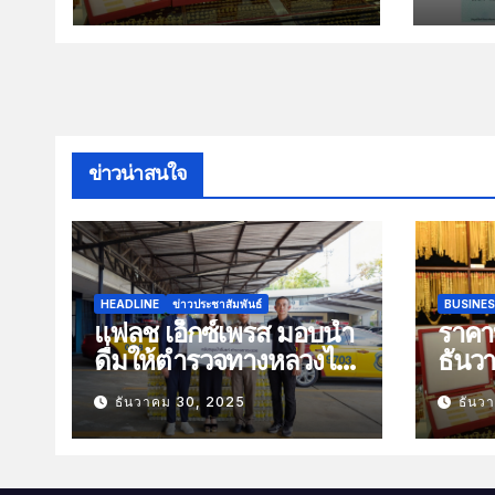
พฤหัส
2568 
ยอดส
ข่าวน่าสนใจ
HEADLINE
ข่าวประชาสัมพันธ์
BUSINE
แฟลช เอ็กซ์เพรส มอบน้ำ
ราคาท
ดื่มให้ตำรวจทางหลวงไว้
ธันว
บริการประชาชนช่วง
100 
ธันวาคม 30, 2025
ธันว
เทศกาลปีใหม่