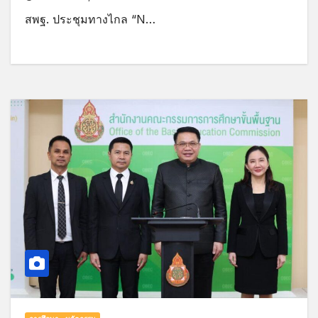
สพฐ. ประชุมทางไกล “N…