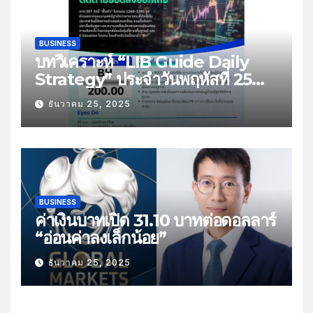
BUSINESS
บทวิเคราะห์ “LIB Guide Daily
Strategy” ประจำวันพฤหัสที่ 25
ธันวาคม 2568 หัวข้อ “ติดตามยอด
ธันวาคม 25, 2025
ส่งออกไทย”
BUSINESS
ค่าเงินบาทเปิด 31.10 บาทต่อดอลลาร์
“อ่อนค่าลงเล็กน้อย”
ธันวาคม 25, 2025