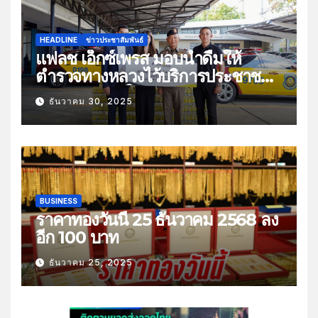
HEADLINE
ข่าวประชาสัมพันธ์
แฟลช เอ็กซ์เพรส มอบน้ำดื่มให้
ตำรวจทางหลวงไว้บริการประชาชน
ช่วงเทศกาลปีใหม่
ธันวาคม 30, 2025
BUSINESS
ราคาทองวันนี้ 25 ธันวาคม 2568 ลง
อีก 100 บาท
ธันวาคม 25, 2025