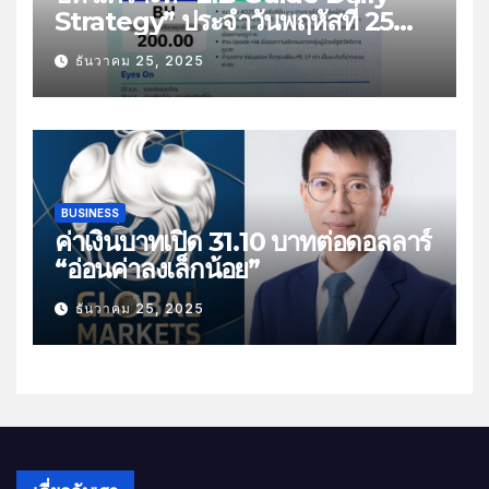
Strategy” ประจำวันพฤหัสที่ 25
ธันวาคม 2568 หัวข้อ “ติดตามยอด
ธันวาคม 25, 2025
ส่งออกไทย”
BUSINESS
ค่าเงินบาทเปิด 31.10 บาทต่อดอลลาร์
“อ่อนค่าลงเล็กน้อย”
ธันวาคม 25, 2025