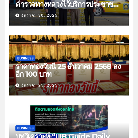
ตำรวจทางหลวงไว้บริการประชาชน
ช่วงเทศกาลปีใหม่
ธันวาคม 30, 2025
BUSINESS
ราคาทองวันนี้ 25 ธันวาคม 2568 ลง
อีก 100 บาท
ธันวาคม 25, 2025
BUSINESS
บทวิเคราะห์ “LIB Guide Daily