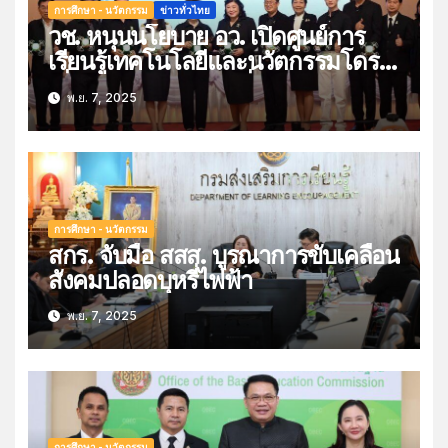
การศึกษา - นวัตกรรม
ข่าวทั่วไทย
วช. หนุนนโยบาย อว. เปิดศูนย์การ
เรียนรู้เทคโนโลยีและนวัตกรรมโดรน
เพื่อส่งเสริมการท่องเที่ยวและ
พ.ย. 7, 2025
การเกษตร ณ วิทยาลัยเทคนิค
พระนครศรีอยุธยา
จ.พระนครศรีอยุธยา
การศึกษา - นวัตกรรม
สกร. จับมือ สสส. บูรณาการขับเคลื่อน
สังคมปลอดบุหรี่ไฟฟ้า
พ.ย. 7, 2025
การศึกษา - นวัตกรรม