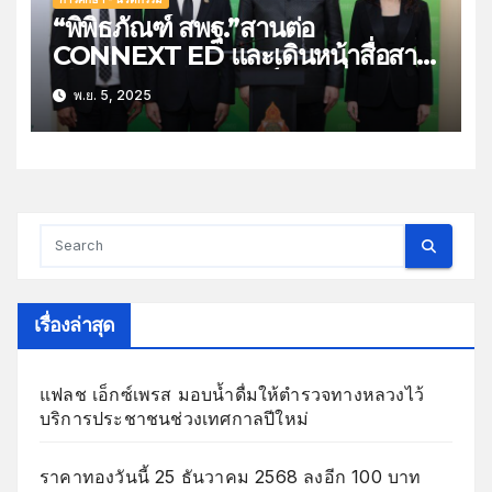
“พิพิธภัณฑ์ สพฐ.”สานต่อ
CONNEXT ED และเดินหน้าสื่อสาร
เรียนรู้ “ประวัติศาสตร์-หน้าที่
พ.ย. 5, 2025
พลเมือง”
เรื่องล่าสุด
แฟลช เอ็กซ์เพรส มอบน้ำดื่มให้ตำรวจทางหลวงไว้
บริการประชาชนช่วงเทศกาลปีใหม่
ราคาทองวันนี้ 25 ธันวาคม 2568 ลงอีก 100 บาท