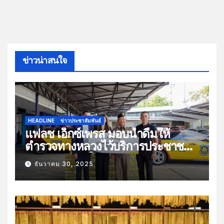
ข่าวน่าสนใจ
HEADLINE
ข่าวประชาสัมพันธ์
แฟลช เอ็กซ์เพรส มอบน้ำดื่มให้
ตำรวจทางหลวงไว้บริการประชาชน
ช่วงเทศกาลปีใหม่
ธันวาคม 30, 2025