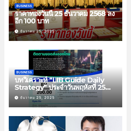
BUSINESS
ราคาทองวันนี้ 25 ธันวาคม 2568 ลง
อีก 100 บาท
ธันวาคม 25, 2025
BUSINESS
บทวิเคราะห์ “LIB Guide Daily
Strategy” ประจำวันพฤหัสที่ 25
ธันวาคม 2568 หัวข้อ “ติดตามยอด
ธันวาคม 25, 2025
ส่งออกไทย”