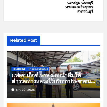
นครปฐม นนทบุรี
พระนครศรีอยุธยา
สุพรรณบุรี
Related Post
HEADLINE
ข่าวประชาสัมพันธ์
แฟลช เอ็กซ์เพรส มอบน้ำดื่มให้
ตำรวจทางหลวงไว้บริการประชาชน
ช่วงเทศกาลปีใหม่
ธ.ค. 30, 2025