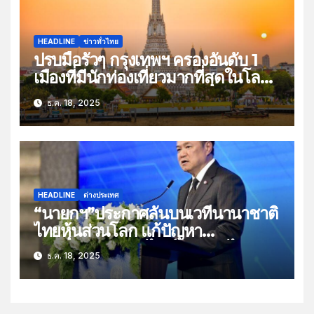
HEADLINE
ข่าวทั่วไทย
ปรบมือรัวๆ กรุงเทพฯ ครองอันดับ 1
เมืองที่มีนักท่องเที่ยวมากที่สุดในโลก
ปี 2568 กว่า 30.3 ล้านคน
ธ.ค. 18, 2025
HEADLINE
ต่างประเทศ
“นายกฯ”ประกาศลั่นบนเวทีนานาชาติ
ไทยหุ้นส่วนโลก แก้ปัญหา
อาชญากรรมออนไลน์ กัมพูชาไม่เข้า
ธ.ค. 18, 2025
ร่วมประชุม