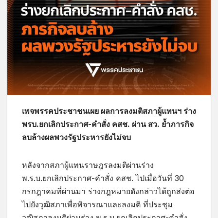
เพจพรรคประชาชนเผย ผลการลงมติสภาผู้แทนฯ ร่าง
พรบ.ยกเลิกประกาศ-คำสั่ง คสช. ผ่าน สว. ย้ำภารกิจ
ลบล้างผลพวงรัฐประหารยังไม่จบ
หลังจากสภาผู้แทนราษฎรลงมติผ่านร่าง
พ.ร.บ.ยกเลิกประกาศ-คำสั่ง คสช. ไปเมื่อวันที่ 30
กรกฎาคมที่ผ่านมา ร่างกฎหมายดังกล่าวได้ถูกส่งต่อ
ไปยังวุฒิสภาเพื่อพิจารณาและลงมติ ที่ประชุม
วุฒิสภาลงมติผ่านร่าง พ.ร.บ.ยกเลิกประกาศ-คำสั่ง