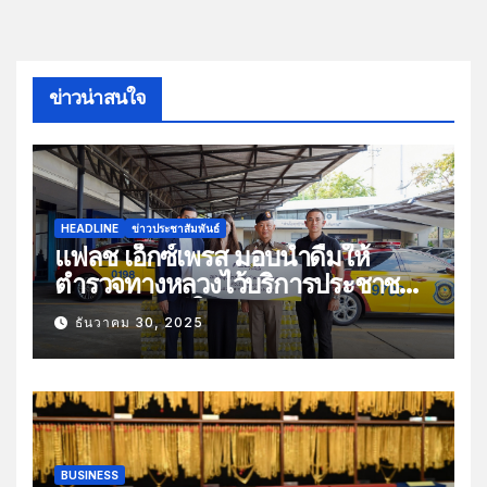
ข่าวน่าสนใจ
HEADLINE
ข่าวประชาสัมพันธ์
แฟลช เอ็กซ์เพรส มอบน้ำดื่มให้
ตำรวจทางหลวงไว้บริการประชาชน
ช่วงเทศกาลปีใหม่
ธันวาคม 30, 2025
BUSINESS