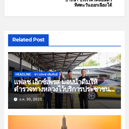
ทิศตะวันออกเฉียงใต้
Related Post
HEADLINE
ข่าวประชาสัมพันธ์
แฟลช เอ็กซ์เพรส มอบน้ำดื่มให้
ตำรวจทางหลวงไว้บริการประชาชน
ช่วงเทศกาลปีใหม่
ธ.ค. 30, 2025