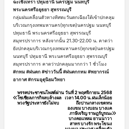
ฉะเชิงเทรา ปทุมธานี นครปฐม นนทบุรี
พระนครศรีอยุธยา สุพรรณบุรี
กลุ่มฝนเคลื่อนตัวทางทิศตะวันตกเฉียงใต้เข้าปกคลุม
บริเวณกรุงเทพมหานคร(ทุกเขต)นครปฐม นนทบุรี
ปทุมธานี พระนครศรีอยุธยา สุพรรณบุรี
สมุทรปราการ หลังจากนั้น 21.30-22.00 น. คาดว่า
ยังปกคลุมบริเวณกรุงเทพมหานคร(ทุกเขต)นครปฐม
นนทบุรี ปทุมธานี พระนครศรีอยุธยา สุพรรณบุรี
สมุทรปราการ คาดว่าปกคลุมมากกว่า 1 ชั่วโมง
#กทม #ฝนตก #ข่าววันนี้ #ฝนตกกทม #พยากรณ์
อากาศ #กรมอุตุนิยมวิทยา
พรรคประชาชนโพสต์ผ่าน
วันที่ 2 พฤศจิกายน 2568
โซเชียลภารกิจลบล้างผล
เวลา 14.00 น.ฝนเล็กน้อย
พวงรัฐประหารยังไม่จบ
ถึงปานกลางเขตหน
องเเขม บางบอน บางเเค
ภาษีเจริญ ราษฎร์บูรณะ
บางคอแหลม ยานนาวา
สาทร บางรัก พระโขนง
บางนา ประเวศ เคลื่อนตัว