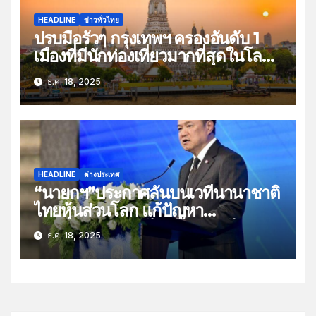
HEADLINE
ข่าวทั่วไทย
ปรบมือรัวๆ กรุงเทพฯ ครองอันดับ 1
เมืองที่มีนักท่องเที่ยวมากที่สุดในโลก
ปี 2568 กว่า 30.3 ล้านคน
ธ.ค. 18, 2025
HEADLINE
ต่างประเทศ
“นายกฯ”ประกาศลั่นบนเวทีนานาชาติ
ไทยหุ้นส่วนโลก แก้ปัญหา
อาชญากรรมออนไลน์ กัมพูชาไม่เข้า
ธ.ค. 18, 2025
ร่วมประชุม