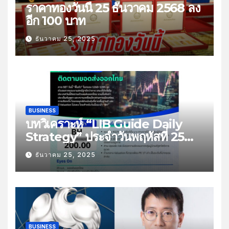
ราคาทองวันนี้ 25 ธันวาคม 2568 ลง
อีก 100 บาท
ธันวาคม 25, 2025
BUSINESS
บทวิเคราะห์ “LIB Guide Daily
Strategy” ประจำวันพฤหัสที่ 25
ธันวาคม 2568 หัวข้อ “ติดตามยอด
ธันวาคม 25, 2025
ส่งออกไทย”
BUSINESS