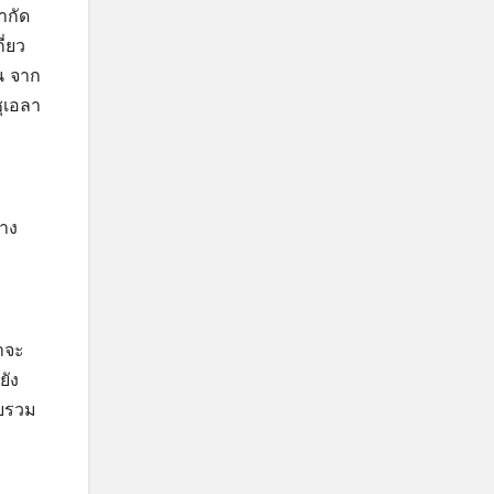
ำกัด
่ยว
้น จาก
ุเอลา
ทาง
าจะ
ยัง
ดยรวม