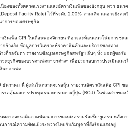
นื่องของทั้งตลาดแรงงานและอัตราเงินเฟ้อของอังกฤษ ทว่า ธนา
eposit Facility Rate) ไว้ที่ระดับ 2.00% ตามเดิม แต่อาจยังคงเป
ฒนาการของเศรษฐกิจ
ัตราเงินเฟ้อ CPI ในเดือนพฤศจิกายน ที่อาจสะท้อนแนวโน้มการชะล
หากอ้างอิง ข้อมูลการวิเคราะห์ราคาสินค้าและบริการของทาง
งก็รอจับตา รายงานข้อมูลเศรษฐกิจสหรัฐฯ อื่นๆ ทั้ง ยอดผู้ขอรับ
ีภาวะธุรกิจของบรรดาเฟดสาขาต่างๆ เพื่อประกอบการประเมินแนว
งินของเฟด
 19 ธันวาคม นี้ ผู้เล่นในตลาดจะรอลุ้น รายงานอัตราเงินเฟ้อ CPI ข
ูล การรอลุ้นผลการประชุมธนาคารกลางญี่ปุ่น (BOJ) ในช่วงสายของว
ล่นในตลาดจะรอติดตามพัฒนาการของสงครามรัสเซีย-ยูเครน หลังกา
นการณ์ความขัดแย้งระหว่างไทยกับกัมพูชาที่ยังร้อนแรงอยู่