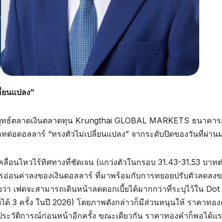
ลี่ยนแปลง”
ักกลยุทธ์ตลาดเงินตลาดทุน Krungthai GLOBAL MARKETS ธนาคาร
0 บาทต่อดอลลาร์ “ทรงตัวไม่เปลี่ยนแปลง” จากระดับปิดของวันที่ผ่าน
คลื่อนไหวไร้ทิศทางที่ชัดเจน (แกว่งตัวในกรอบ 31.43-31.53 บาทต
ารอ่อนค่าลงของเงินดอลลาร์ ที่มาพร้อมกับการทยอยปรับตัวลดลง
นใจว่า เฟดจะสามารถเดินหน้าลดดอกเบี้ยได้มากกว่าที่ระบุไว้ใน Dot
ได้ 3 ครั้ง ในปี 2026) โดยภาพดังกล่าวก็มีส่วนหนุนให้ ราคาทอ
นประวัติการณ์ก่อนหน้าอีกครั้ง ขณะเดียวกัน ราคาทองคำก็พอได้แ