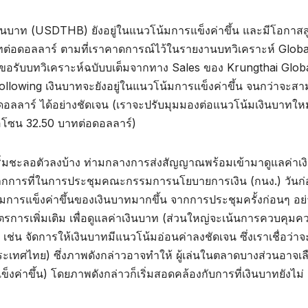
งินบาท (USDTHB) ยังอยู่ในแนวโน้มการแข็งค่าขึ้น และมีโอกาสสูง
าทต่อดอลลาร์ ตามที่เราคาดการณ์ไว้ในรายงานบทวิเคราะห์ Glob
ขอรับบทวิเคราะห์ฉบับบเต็มจากทาง Sales ของ Krungthai Glob
llowing เงินบาทจะยังอยู่ในแนวโน้มการแข็งค่าขึ้น จนกว่าจะส
อลลาร์ ได้อย่างชัดเจน (เราจะปรับมุมมองต่อแนวโน้มเงินบาทใหม
รือโซน 32.50 บาทต่อดอลลาร์)
เริ่มชะลอตัวลงบ้าง ท่ามกลางการส่งสัญญาณพร้อมเข้ามาดูแลค่าเง
กการที่ในการประชุมคณะกรรมการนโยบายการเงิน (กนง.) วันก
มการแข็งค่าขึ้นของเงินบาทมากขึ้น จากการประชุมครั้งก่อนๆ อย่
รการเพิ่มเติม เพื่อดูแลค่าเงินบาท (ส่วนใหญ่จะเน้นการควบคุมค
เช่น จัดการให้เงินบาทมีแนวโน้มอ่อนค่าลงชัดเจน ซึ่งเราเชื่อว่าจ
เทศไทย) ซึ่งภาพดังกล่าวอาจทำให้ ผู้เล่นในตลาดบางส่วนอาจเล
ขึ้น) โดยภาพดังกล่าวก็เริ่มสอดคล้องกับการที่เงินบาทยังไม่