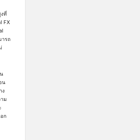
ที่
al FX
al
ามารถ
่
ิน
่อน
าง
วาม
ะ
ือก