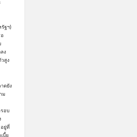
ะ
หรัฐฯ)
รอ
บ
ดลง
ัวสูง
ลาดยัง
วาม
นกรอบ
ง
ู่ที่
บี้ย