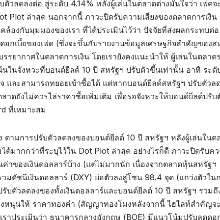
ตัวลดลงต่อ สู่ระดับ 4.14% หลังผู้เล่นในตลาดต่างมั่นใจว่า เฟดจ
Dot Plot ล่าสุด นอกจากนี้ ภาวะปิดรับความเสี่ยงของตลาดการเงิน
ดคล้องกับมุมมองของเรา ที่ได้ประเมินไว้ว่า ปัจจัยที่ส่งผลกระทบต่อ
้มดอกเบี้ยของเฟด (ซึ่งจะขึ้นกับรายงานข้อมูลเศรษฐกิจสำคัญของส
บรรยากาศในตลาดการเงิน โดยเรายังคงแนะนำให้ ผู้เล่นในตลาด
นจังหวะที่บอนด์ยีลด์ 10 ปี สหรัฐฯ ปรับตัวขึ้นเท่านั้น อาทิ ระดั
นใจ และสามารถทยอยเข้าซื้อได้ แต่หากบอนด์ยีลด์สหรัฐฯ ปรับตัวล
ลาดยังไม่ควรไล่ราคาซื้อเพิ่มเติม เพื่อรอจังหวะให้บอนด์ยีลด์ปรับต
ard ที่เหมาะสม
 ตามการปรับตัวลดลงของบอนด์ยีลด์ 10 ปี สหรัฐฯ หลังผู้เล่นในต
ได้มากกว่าที่ระบุไว้ใน Dot Plot ล่าสุด อย่างไรก็ดี ภาวะปิดรับค
่าของเงินดอลลาร์บ้าง (แต่ไม่มากนัก เนื่องจากตลาดหุ้นสหรัฐฯ
วมดัชนีเงินดอลลาร์ (DXY) ย่อตัวลงสู่โซน 98.4 จุด (แกว่งตัวใ
บตัวลดลงของทั้งเงินดอลลาร์และบอนด์ยีลด์ 10 ปี สหรัฐฯ รวมถึ
งหนุนให้ ราคาทองคำ (สัญญาทองโมงหลังจากนี้ ไฮไลท์สำคัญจะอย
ราประเมินว่า ธนาคารกลางอังกฤษ (BOE) มีแนวโน้มปรับลดดอกเ