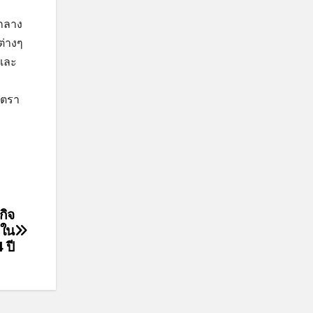
มกลาง
ต่างๆ
 และ
ัตรา
กิจ
ดใน
 ปี