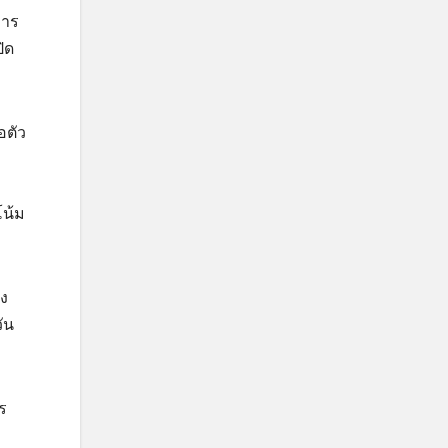
คาร
ิด
อตัว
โน้ม
อง
ัน
ร