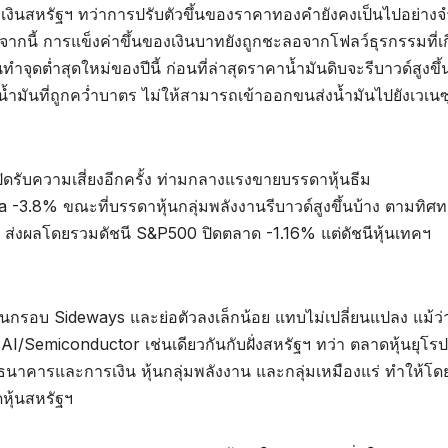
เงินสหรัฐฯ ทว่าการปรับตัวขึ้นของราคาทองคำยังคงเป็นไปอย่างจ
ี้ การแข็งค่าขึ้นของเงินบาทยังถูกชะลอจากโฟลว์ธุรกรรมที่เกี
ทำจุดต่ำสุดใหม่ของปีนี้ ก่อนที่ล่าสุดราคาน้ำมันดิบจะรีบาวด์สูงขึ
้ำมันที่ถูกคว่ำบาตร ไม่ให้สามารถเข้าออกขนส่งน้ำมันไปยังเวเนซ
ดรับความเสี่ยงอีกครั้ง ท่ามกลางแรงขายบรรดาหุ้นธีม
3.8% ขณะที่บรรดาหุ้นกลุ่มพลังงานรีบาวด์สูงขึ้นบ้าง ตามทิศ
 ส่งผลโดยรวมดัชนี S&P500 ปิดตลาด -1.16% แต่ดัชนีหุ้นเทคฯ
ในกรอบ Sideways และย่อตัวลงเล็กน้อย แทบไม่เปลี่ยนแปลง แม้ว่
/Semiconductor เช่นเดียวกันกับฝั่งสหรัฐฯ ทว่า ตลาดหุ้นยุโรป
ธนาคารและการเงิน หุ้นกลุ่มพลังงาน และกลุ่มเหมืองแร่ ทำให้โ
หุ้นสหรัฐฯ