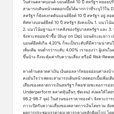
ในส่วนตลาดบอนด์ บอนด์ยีลด์ 10 ปี สหรัฐฯ ทยอยปรับ
สามารถเดินหน้าลดดอกเบี้ยได้มากกว่าที่ระบุไว้ใน 
สหรัฐฯ ก็ยังคงกดดันบอนด์ยีลด์ 10 ปี สหรัฐฯ อยู่ สอ
ทิศทางบอนด์ยีลด์ 10 ปี สหรัฐฯ ยังคงเป็น 1. แนวโน
2. แนวโน้มฐานะการคลังของรัฐบาลสหรัฐฯ และ 3. 
จังหวะทยอยเข้าซื้อ (Buy on Dip) บอนด์ระยะยาว เน้นใ
บอนด์ยีลด์เกิน 4.20% ก็จะเป็นระดับที่มีความน่าส
เพิ่มเติม จนต่ำกว่าระดับ 4.00% เรามองว่า ผู้เล่นในต
ขึ้นบ้าง ถึงจะคุ้มค่ากับความเสี่ยง หรือมี Risk-Rew
ทางด้านตลาดค่าเงิน เงินดอลลาร์ทยอยอ่อนค่าลงบ้าง
คงมั่นใจว่าเฟดจะสามารถเดินหน้าลดดอกเบี้ยเพิ่มเติม
เสี่ยงของตลาดการเงินสหรัฐฯ ก็พอช่วยชะลอการอ่อนค
Underperform ตลาดหุ้นอื่นๆ ชัดเจน) ส่งผลให้โดยร
98.2-98.7 จุด) ในส่วนของราคาทองคำ จังหวะการปรั
ภาวะปิดรับความเสี่ยงของตลาดการเงินโดยรวม ยังค
ผลการประชุมบรรดาธนาคารกลางหลักฝั่งยุโรป โดยเ