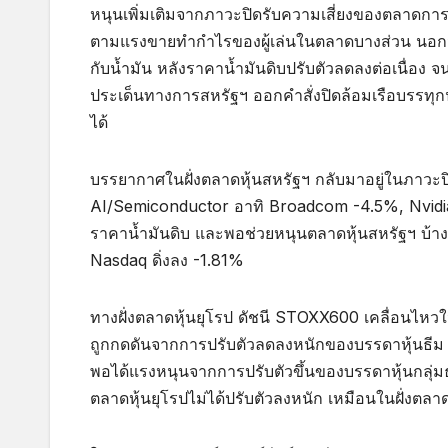
หนุนเพิ่มเติมจากภาวะปิดรับความเสี่ยงของตลาดการ
ตามแรงขายทำกำไรของผู้เล่นในตลาดบางส่วน นอกจากน
กับน้ำมัน หลังราคาน้ำมันดิบปรับตัวลดลงต่อเนื่อง จน
ประเด็นทางการสหรัฐฯ ออกคำสั่งปิดล้อมเรือบรรทุกน
ได้
บรรยากาศในฝั่งตลาดหุ้นสหรัฐฯ กลับมาอยู่ในภาวะปิ
AI/Semiconductor อาทิ Broadcom -4.5%, Nvidia -
ราคาน้ำมันดิบ และพอช่วยหนุนตลาดหุ้นสหรัฐฯ บ้าง
Nasdaq ดิ่งลง -1.81%
ทางฝั่งตลาดหุ้นยุโรป ดัชนี STOXX600 เคลื่อนไหว
ถูกกดดันจากการปรับตัวลดลงหนักของบรรดาหุ้นธีม AI
พอได้แรงหนุนจากการปรับตัวขึ้นของบรรดาหุ้นกลุ่ม
ตลาดหุ้นยุโรปไม่ได้ปรับตัวลงหนัก เหมือนในฝั่งตลาด