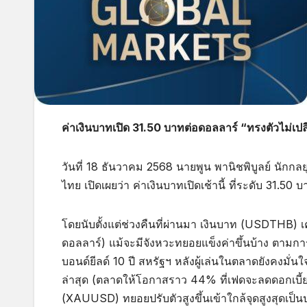
ค่าเงินบาทเปิด 31.50 บาทต่อดอลลาร์ “ทรงตัวไม่เป
วันที่ 18 ธันวาคม 2568 นายพูน พานิชพิบูลย์ น
ไทย เปิดเผยว่า ค่าเงินบาทเปิดเช้านี้ ที่ระดับ 31.5
โดยนับตั้งแต่ช่วงคืนที่ผ่านมา เงินบาท (USDTHB) เ
ดอลลาร์) แม้จะมีจังหวะทยอยแข็งค่าขึ้นบ้าง ตามก
บอนด์ยีลด์ 10 ปี สหรัฐฯ หลังผู้เล่นในตลาดยังคงมั่
ล่าสุด (ตลาดให้โอกาสราว 44% ที่เฟดจะลดดอกเบี้ย
(XAUUSD) ทยอยปรับตัวสูงขึ้นเข้าใกล้จุดสูงสุดเป็