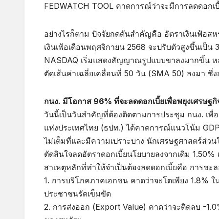
FEDWATCH TOOL คาดการณ์ว่าจะมีการลดดอกเบี้ย
อย่างไรก็ตาม ปัจจัยกดดันสำคัญคือ อัตราเงินเฟ้อส
เงินเฟ้อเดือนพฤศจิกายน 2568 จะปรับตัวสูงขึ้นเป็น 3.
NASDAQ เริ่มแสดงสัญญาณรูปแบบขาลงมากขึ้น หลัง
ตัดเส้นค่าเฉลี่ยเคลื่อนที่ 50 วัน (SMA 50) ลงมา ซึ่ง
กนง. มีโอกาส 96% ที่จะลดดอกเบี้ยเพื่อพยุงเศรษฐก
วันนี้เป็นวันสำคัญที่ต้องติดตามการประชุม กนง. เ
แห่งประเทศไทย (ธปท.) ได้คาดการณ์แนวโน้ม GDP ปี 25
ไม่เต็มที่และมีความเปราะบาง นักเศรษฐศาสตร์ส่ว
ตัดสินใจลดอัตราดอกเบี้ยนโยบายลงจากเดิม 1.50% เหล
สาเหตุหลักที่ทำให้จำเป็นต้องลดดอกเบี้ยคือ การช
1. การบริโภคภาคเอกชน คาดว่าจะโตเพียง 1.8% ในป
ประชาชนรัดเข็มขัด
2. การส่งออก (Export Value) คาดว่าจะติดลบ -1