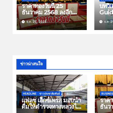
ราคาทองวันนี้ 25
บทวิเ
ธันวาคม 2568 ลงอีก
Guid
100 บาท
Stra
ธ.ค. 25, 2025
ธ.ค. 2
พฤหัส
2568 
ยอดส
ข่าวน่าสนใจ
HEADLINE
ข่าวประชาสัมพันธ์
BUSINE
แฟลช เอ็กซ์เพรส มอบน้ำ
ราคาท
ดื่มให้ตำรวจทางหลวงไว้
ธันว
บริการประชาชนช่วง
100 