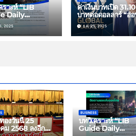
คราะห์ “LIB
ค่าเงินบาทเปิด 31.10
e Daily
บาทต่อดอลลาร์ “อ่อ
tegy” ประจำวัน
ลงเล็กน้อย”
5, 2025
ธ.ค. 25, 2025
ที่ 25 ธันวาคม
หัวข้อ “ติดตาม
่งออกไทย”
SS
BUSINESS
องวันนี้ 25
บทวิเคราะห์ “LIB
าคม 2568 ลงอีก
Guide Daily
บาท
Strategy” ประจำว