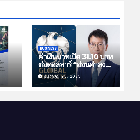
BUSINESS
ค่าเงินบาทเปิด 31.10 บาท
ต่อดอลลาร์ “อ่อนค่าลง
ัน
เล็กน้อย”
ธันวาคม 25, 2025
ม
าม