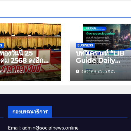
SS
BUSINESS
องวันนี้ 25
บทวิเคราะห์ “LIB
าคม 2568 ลงอีก
Guide Daily
บาท
Strategy” ประจำว
าคม 25, 2025
ธันวาคม 25, 2025
พฤหัสที่ 25 ธันวาค
2568 หัวข้อ “ติดต
ยอดส่งออกไทย”
กองบรรณาธิการ
Email: admin@socialnews.online