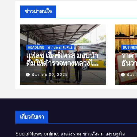
ข่าวน่าสนใจ
HEADLINE
ข่าวประชาสัมพันธ์
BUSINE
แฟลช เอ็กซ์เพรส มอบน้ำ
ราคาท
ดื่มให้ตำรวจทางหลวงไว้
ธันว
บริการประชาชนช่วง
100 
ธันวาคม 30, 2025
ธันว
เทศกาลปีใหม่
เกี่ยวกับเรา
SocialNews.online: แหล่งรวม ข่าวสังคม เศรษฐกิจ