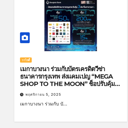
วาไรตี้
เมกาบางนา ร่วมกับบัตรเครดิตวีซ่า
ธนาคารกรุงเทพ ส่งแคมเปญ “MEGA
SHOP TO THE MOON” ช็อปรับคุ้ม
ทะลุขีดจำกัด มอบสิทธิพิเศษถึง 3 ต่อสุด
พฤศจิกายน 5, 2025
คุ้มวันนี้-4 ม.ค.69
เมกาบางนา ร่วมกับ บั…