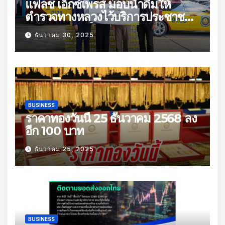
แฟลช เอ็กซ์เพรส มอบน้ำดื่มให้
ตำรวจทางหลวงไว้บริการประชาชน
ช่วงเทศกาลปีใหม่
ธันวาคม 30, 2025
BUSINESS
ราคาทองวันนี้ 25 ธันวาคม 2568 ลง
อีก 100 บาท
ธันวาคม 25, 2025
BUSINESS