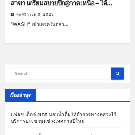
สาขา เตรียมสยายปีกสู่ภาคเหนือ – ใต้
รองรับการขยายตัวในภูมิภาค ปักธงสร้าง
พฤศจิกายน 3, 2025
การเติบโตอย่างยั่งยืน
“WASH” เข้าเทรดในตลา…
เรื่องล่าสุด
แฟลช เอ็กซ์เพรส มอบน้ำดื่มให้ตำรวจทางหลวงไว้
บริการประชาชนช่วงเทศกาลปีใหม่