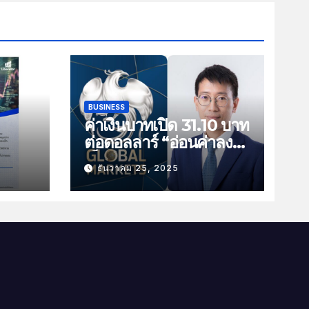
BUSINESS
ค่าเงินบาทเปิด 31.10 บาท
ต่อดอลลาร์ “อ่อนค่าลง
ัน
เล็กน้อย”
ธันวาคม 25, 2025
ม
าม