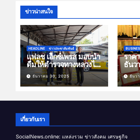
ข่าวน่าสนใจ
HEADLINE
ข่าวประชาสัมพันธ์
BUSINE
แฟลช เอ็กซ์เพรส มอบน้ำ
ราคาท
ดื่มให้ตำรวจทางหลวงไว้
ธันว
บริการประชาชนช่วง
100 
ธันวาคม 30, 2025
ธันว
เทศกาลปีใหม่
เกี่ยวกับเรา
SocialNews.online: แหล่งรวม ข่าวสังคม เศรษฐกิจ