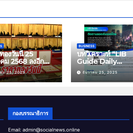
SS
BUSINESS
องวันนี้ 25
บทวิเคราะห์ “LIB
าคม 2568 ลงอีก
Guide Daily
บาท
Strategy” ประจำว
าคม 25, 2025
ธันวาคม 25, 2025
พฤหัสที่ 25 ธันวาค
2568 หัวข้อ “ติดต
ยอดส่งออกไทย”
กองบรรณาธิการ
Email: admin@socialnews.online