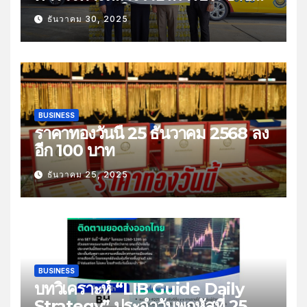
ช่วงเทศกาลปีใหม่
ธันวาคม 30, 2025
BUSINESS
ราคาทองวันนี้ 25 ธันวาคม 2568 ลง
อีก 100 บาท
ธันวาคม 25, 2025
BUSINESS
บทวิเคราะห์ “LIB Guide Daily
Strategy” ประจำวันพฤหัสที่ 25