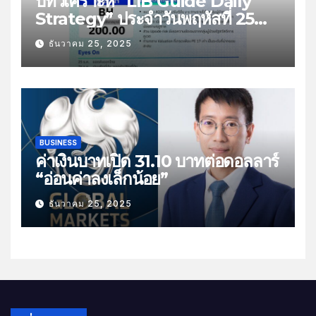
บทวิเคราะห์ “LIB Guide Daily
Strategy” ประจำวันพฤหัสที่ 25
ธันวาคม 2568 หัวข้อ “ติดตามยอด
ธันวาคม 25, 2025
ส่งออกไทย”
BUSINESS
ค่าเงินบาทเปิด 31.10 บาทต่อดอลลาร์
“อ่อนค่าลงเล็กน้อย”
ธันวาคม 25, 2025