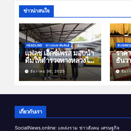
ข่าวน่าสนใจ
HEADLINE
ข่าวประชาสัมพันธ์
BUSINE
แฟลช เอ็กซ์เพรส มอบน้ำ
ราคาท
ดื่มให้ตำรวจทางหลวงไว้
ธันว
บริการประชาชนช่วง
100 
ธันวาคม 30, 2025
ธันว
เทศกาลปีใหม่
เกี่ยวกับเรา
SocialNews.online: แหล่งรวม ข่าวสังคม เศรษฐกิจ