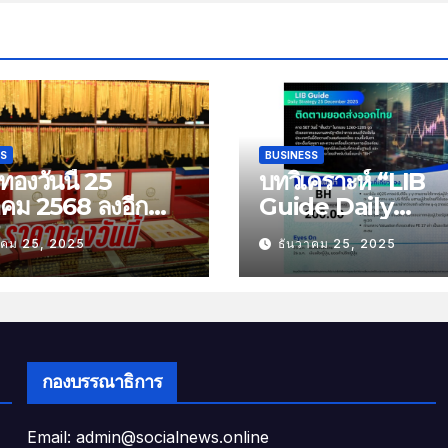
SS
BUSINESS
องวันนี้ 25
บทวิเคราะห์ “LIB
าคม 2568 ลงอีก
Guide Daily
บาท
Strategy” ประจำว
าคม 25, 2025
ธันวาคม 25, 2025
พฤหัสที่ 25 ธันวาค
2568 หัวข้อ “ติดต
ยอดส่งออกไทย”
กองบรรณาธิการ
Email: admin@socialnews.online