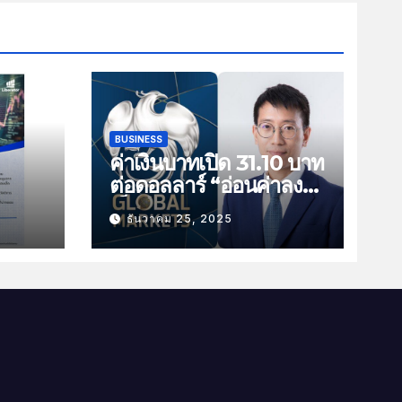
BUSINESS
ค่าเงินบาทเปิด 31.10 บาท
ต่อดอลลาร์ “อ่อนค่าลง
ัน
เล็กน้อย”
ธันวาคม 25, 2025
ม
าม