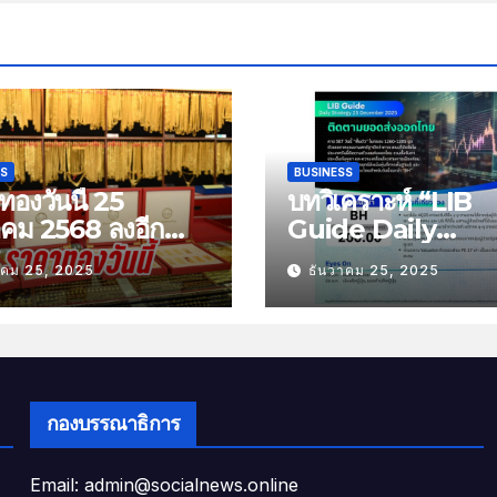
SS
BUSINESS
องวันนี้ 25
บทวิเคราะห์ “LIB
าคม 2568 ลงอีก
Guide Daily
บาท
Strategy” ประจำว
าคม 25, 2025
ธันวาคม 25, 2025
พฤหัสที่ 25 ธันวาค
2568 หัวข้อ “ติดต
ยอดส่งออกไทย”
กองบรรณาธิการ
Email: admin@socialnews.online