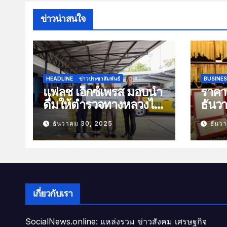
ข่าวน่าสนใจ
HEADLINE
ข่าวประชาสัมพันธ์
BUSINE
แฟลช เอ็กซ์เพรส มอบน้ำ
ราคาท
ดื่มให้ตำรวจทางหลวงไว้
ธันว
บริการประชาชนช่วง
100 
ธันวาคม 30, 2025
ธันว
เทศกาลปีใหม่
เกี่ยวกับเรา
SocialNews.online: แหล่งรวม ข่าวสังคม เศรษฐกิจ