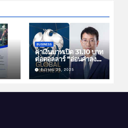
BUSINESS
ค่าเงินบาทเปิด 31.10 บาท
ต่อดอลลาร์ “อ่อนค่าลง
ัน
เล็กน้อย”
ธันวาคม 25, 2025
ม
าม