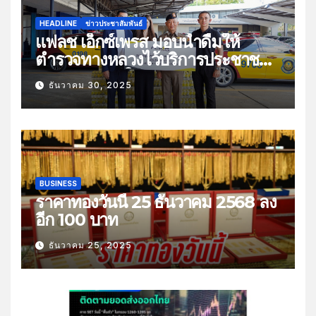
HEADLINE
ข่าวประชาสัมพันธ์
แฟลช เอ็กซ์เพรส มอบน้ำดื่มให้
ตำรวจทางหลวงไว้บริการประชาชน
ช่วงเทศกาลปีใหม่
ธันวาคม 30, 2025
BUSINESS
ราคาทองวันนี้ 25 ธันวาคม 2568 ลง
อีก 100 บาท
ธันวาคม 25, 2025