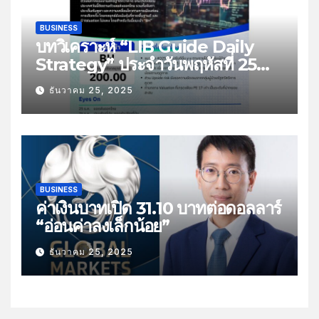
BUSINESS
บทวิเคราะห์ “LIB Guide Daily
Strategy” ประจำวันพฤหัสที่ 25
ธันวาคม 2568 หัวข้อ “ติดตามยอด
ธันวาคม 25, 2025
ส่งออกไทย”
BUSINESS
ค่าเงินบาทเปิด 31.10 บาทต่อดอลลาร์
“อ่อนค่าลงเล็กน้อย”
ธันวาคม 25, 2025