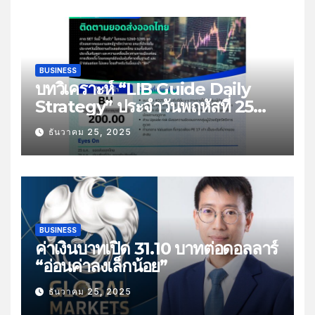
BUSINESS
บทวิเคราะห์ “LIB Guide Daily
Strategy” ประจำวันพฤหัสที่ 25
ธันวาคม 2568 หัวข้อ “ติดตามยอด
ธันวาคม 25, 2025
ส่งออกไทย”
BUSINESS
ค่าเงินบาทเปิด 31.10 บาทต่อดอลลาร์
“อ่อนค่าลงเล็กน้อย”
ธันวาคม 25, 2025