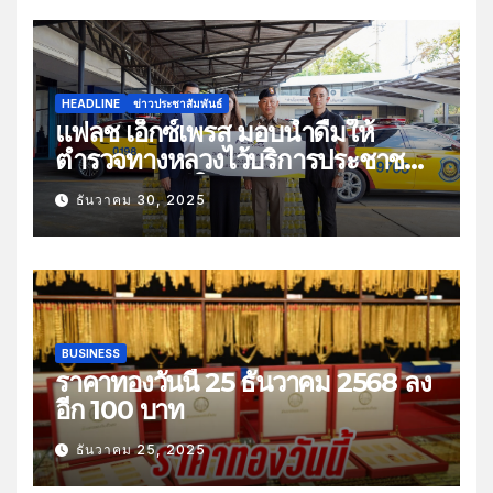
HEADLINE
ข่าวประชาสัมพันธ์
แฟลช เอ็กซ์เพรส มอบน้ำดื่มให้
ตำรวจทางหลวงไว้บริการประชาชน
ช่วงเทศกาลปีใหม่
ธันวาคม 30, 2025
BUSINESS
ราคาทองวันนี้ 25 ธันวาคม 2568 ลง
อีก 100 บาท
ธันวาคม 25, 2025