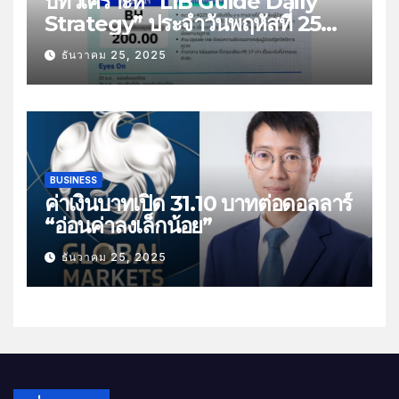
บทวิเคราะห์ “LIB Guide Daily
Strategy” ประจำวันพฤหัสที่ 25
ธันวาคม 2568 หัวข้อ “ติดตามยอด
ธันวาคม 25, 2025
ส่งออกไทย”
BUSINESS
ค่าเงินบาทเปิด 31.10 บาทต่อดอลลาร์
“อ่อนค่าลงเล็กน้อย”
ธันวาคม 25, 2025