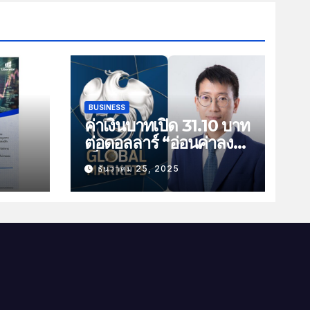
BUSINESS
ค่าเงินบาทเปิด 31.10 บาท
ต่อดอลลาร์ “อ่อนค่าลง
ัน
เล็กน้อย”
ธันวาคม 25, 2025
ม
าม