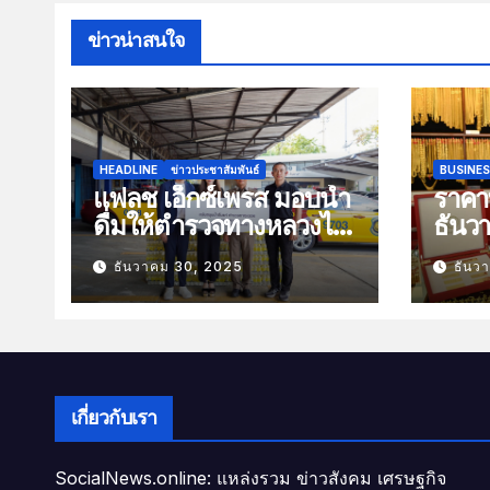
ข่าวน่าสนใจ
HEADLINE
ข่าวประชาสัมพันธ์
BUSINE
แฟลช เอ็กซ์เพรส มอบน้ำ
ราคาท
ดื่มให้ตำรวจทางหลวงไว้
ธันว
บริการประชาชนช่วง
100 
ธันวาคม 30, 2025
ธันว
เทศกาลปีใหม่
เกี่ยวกับเรา
SocialNews.online: แหล่งรวม ข่าวสังคม เศรษฐกิจ