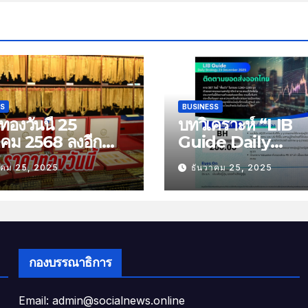
SS
BUSINESS
องวันนี้ 25
บทวิเคราะห์ “LIB
าคม 2568 ลงอีก
Guide Daily
บาท
Strategy” ประจำว
าคม 25, 2025
ธันวาคม 25, 2025
พฤหัสที่ 25 ธันวาค
2568 หัวข้อ “ติดต
ยอดส่งออกไทย”
กองบรรณาธิการ
Email: admin@socialnews.online