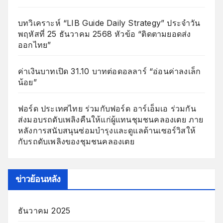
บทวิเคราะห์ “LIB Guide Daily Strategy” ประจำวัน
พฤหัสที่ 25 ธันวาคม 2568 หัวข้อ “ติดตามยอดส่ง
ออกไทย”
ค่าเงินบาทเปิด 31.10 บาทต่อดอลลาร์ “อ่อนค่าลงเล็ก
น้อย”
ฟอร์ด ประเทศไทย ร่วมกับฟอร์ด อาร์เอ็มเอ ร่วมกัน
ส่งมอบรถดับเพลิงคืนให้แก่ผู้แทนชุมชนคลองเตย ภาย
หลังการสนับสนุนซ่อมบำรุงและดูแลด้านเซอร์วิสให้
กับรถดับเพลิงของชุมชนคลองเตย
ข่าวย้อนหลัง
ธันวาคม 2025