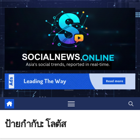
ป้ายกำกับ:
โลตัส