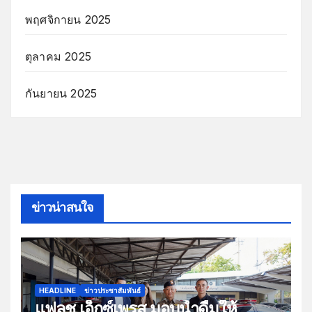
พฤศจิกายน 2025
ตุลาคม 2025
กันยายน 2025
ข่าวน่าสนใจ
HEADLINE
ข่าวประชาสัมพันธ์
แฟลช เอ็กซ์เพรส มอบน้ำดื่มให้