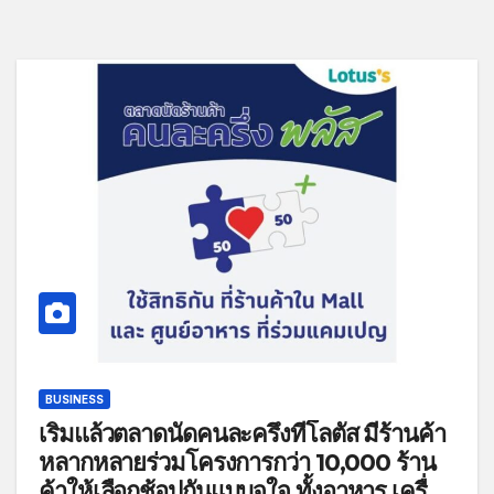
BUSINESS
เริ่มแล้วตลาดนัดคนละครึ่งที่โลตัส มีร้านค้า
หลากหลายร่วมโครงการกว่า 10,000 ร้าน
ค้าให้เลือกช้อปกันแบบจุใจ ทั้งอาหาร เครื่อง