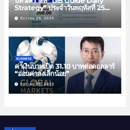
บทวิเคราะห์ “LIB Guide Daily
Strategy” ประจำวันพฤหัสที่ 25
ธันวาคม 2568 หัวข้อ “ติดตามยอด
ธันวาคม 25, 2025
ส่งออกไทย”
BUSINESS
ค่าเงินบาทเปิด 31.10 บาทต่อดอลลาร์
“อ่อนค่าลงเล็กน้อย”
ธันวาคม 25, 2025