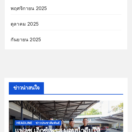
พฤศจิกายน 2025
ตุลาคม 2025
กันยายน 2025
ข่าวน่าสนใจ
HEADLINE
ข่าวประชาสัมพันธ์
แฟลช เอ็กซ์เพรส มอบน้ำดื่มให้