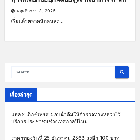
ดื่ม และสินค้าทั่วไป วันนี้-31 ธันวาคม 68
พฤศจิกายน 3, 2025
เริ่มแล้วตลาดนัดคนละ…
เรื่องล่าสุด
แฟลช เอ็กซ์เพรส มอบน้ำดื่มให้ตำรวจทางหลวงไว้
บริการประชาชนช่วงเทศกาลปีใหม่
ราคาทองวันนี้ 25 ธันวาคม 2568 ลงอีก 100 บาท