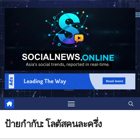
ป้ายกำกับ:
โลตัสคนละครึ่ง