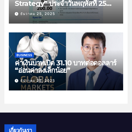
Strategy” ประจำวันพฤหัสที่ 25
ธันวาคม 2568 หัวข้อ “ติดตามยอด
ธันวาคม 25, 2025
ส่งออกไทย”
BUSINESS
ค่าเงินบาทเปิด 31.10 บาทต่อดอลลาร์
“อ่อนค่าลงเล็กน้อย”
ธันวาคม 25, 2025
เกี่ยวกับเรา