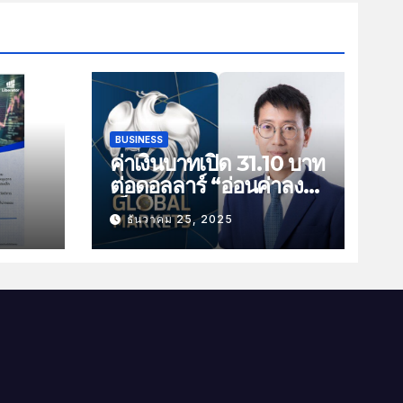
BUSINESS
ค่าเงินบาทเปิด 31.10 บาท
ต่อดอลลาร์ “อ่อนค่าลง
ัน
เล็กน้อย”
ธันวาคม 25, 2025
ม
าม