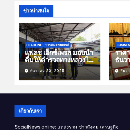
ข่าวน่าสนใจ
HEADLINE
ข่าวประชาสัมพันธ์
BUSINE
แฟลช เอ็กซ์เพรส มอบน้ำ
ราคาท
ดื่มให้ตำรวจทางหลวงไว้
ธันว
บริการประชาชนช่วง
100 
ธันวาคม 30, 2025
ธันว
เทศกาลปีใหม่
เกี่ยวกับเรา
SocialNews.online: แหล่งรวม ข่าวสังคม เศรษฐกิจ