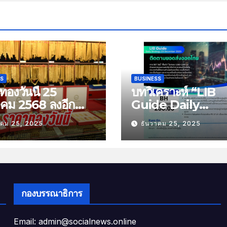
SS
BUSINESS
องวันนี้ 25
บทวิเคราะห์ “LIB
าคม 2568 ลงอีก
Guide Daily
บาท
Strategy” ประจำว
าคม 25, 2025
ธันวาคม 25, 2025
พฤหัสที่ 25 ธันวาค
2568 หัวข้อ “ติดต
ยอดส่งออกไทย”
กองบรรณาธิการ
Email: admin@socialnews.online