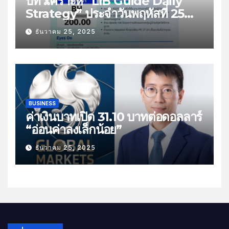
บทวิเคราะห์ “LIB Guide Daily
Strategy” ประจำวันพฤหัสที่ 25
ธันวาคม 2568 หัวข้อ “ติดตามยอด
ธันวาคม 25, 2025
ส่งออกไทย”
BUSINESS
ค่าเงินบาทเปิด 31.10 บาทต่อดอลลาร์
“อ่อนค่าลงเล็กน้อย”
ธันวาคม 25, 2025