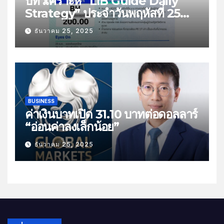
บทวิเคราะห์ “LIB Guide Daily
Strategy” ประจำวันพฤหัสที่ 25
ธันวาคม 2568 หัวข้อ “ติดตามยอด
ธันวาคม 25, 2025
ส่งออกไทย”
BUSINESS
ค่าเงินบาทเปิด 31.10 บาทต่อดอลลาร์
“อ่อนค่าลงเล็กน้อย”
ธันวาคม 25, 2025