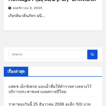
บริหารความมั่งคั่ง สร้างสมดุลชีวิตและ
พฤศจิกายน 3, 2025
มรดก
เกียรตินาคินภัทร ผนึ…
เรื่องล่าสุด
แฟลช เอ็กซ์เพรส มอบน้ำดื่มให้ตำรวจทางหลวงไว้
บริการประชาชนช่วงเทศกาลปีใหม่
ราคาทองวันนี้ 25 ธันวาคม 2568 ลงอีก 100 บาท