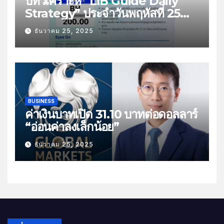
บทวิเคราะห์ “LIB Guide Daily
Strategy” ประจำวันพฤหัสที่ 25
ธันวาคม 2568 หัวข้อ “ติดตามยอด
ธันวาคม 25, 2025
ส่งออกไทย”
BUSINESS
ค่าเงินบาทเปิด 31.10 บาทต่อดอลลาร์
“อ่อนค่าลงเล็กน้อย”
ธันวาคม 25, 2025