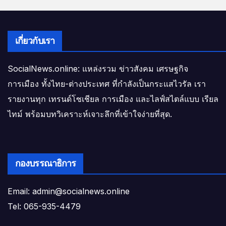
เกี่ยวกับเรา
SocialNews.online: แหล่งรวม ข่าวสังคม เศรษฐกิจ
การเมือง ทั้งไทย-ต่างประเทศ ที่กำลังเป็นกระแสไวรัล เรา
รายงานทุก เทรนด์โซเชียล การเมือง และไลฟ์สไตล์แบบ เรียล
ไทม์ พร้อมบทวิเคราะห์เจาะลึกที่เข้าใจง่ายที่สุด.
กองบรรณาธิการ
Email: admin@socialnews.online
Tel: 065-935-4479