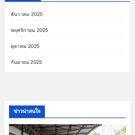
ธันวาคม 2025
พฤศจิกายน 2025
ตุลาคม 2025
กันยายน 2025
ข่าวน่าสนใจ