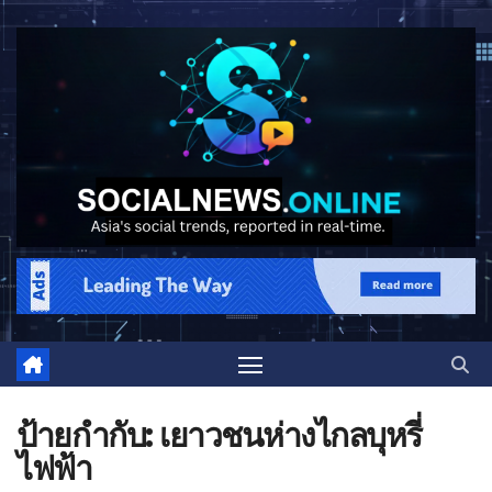
ป้ายกำกับ:
เยาวชนห่างไกลบุหรี่
ไฟฟ้า