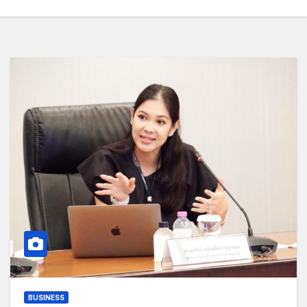
BUSINESS