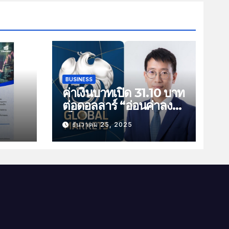
BUSINESS
ค่าเงินบาทเปิด 31.10 บาท
ต่อดอลลาร์ “อ่อนค่าลง
ัน
เล็กน้อย”
ธันวาคม 25, 2025
ม
าม