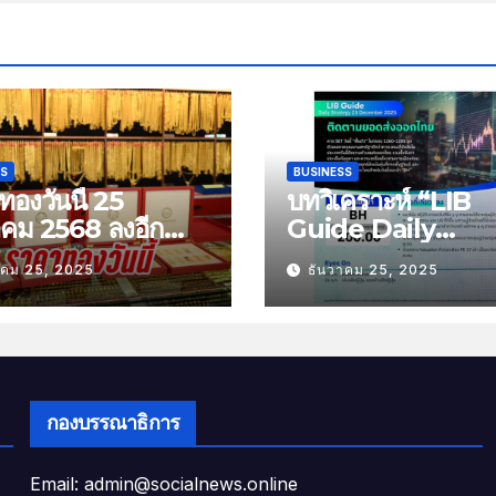
SS
BUSINESS
องวันนี้ 25
บทวิเคราะห์ “LIB
าคม 2568 ลงอีก
Guide Daily
บาท
Strategy” ประจำว
าคม 25, 2025
ธันวาคม 25, 2025
พฤหัสที่ 25 ธันวาค
2568 หัวข้อ “ติดต
ยอดส่งออกไทย”
กองบรรณาธิการ
Email: admin@socialnews.online