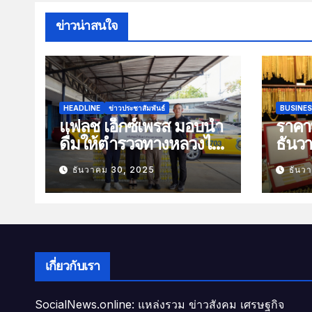
ข่าวน่าสนใจ
HEADLINE
ข่าวประชาสัมพันธ์
BUSINE
แฟลช เอ็กซ์เพรส มอบน้ำ
ราคาท
ดื่มให้ตำรวจทางหลวงไว้
ธันว
บริการประชาชนช่วง
100 
ธันวาคม 30, 2025
ธันว
เทศกาลปีใหม่
เกี่ยวกับเรา
SocialNews.online: แหล่งรวม ข่าวสังคม เศรษฐกิจ