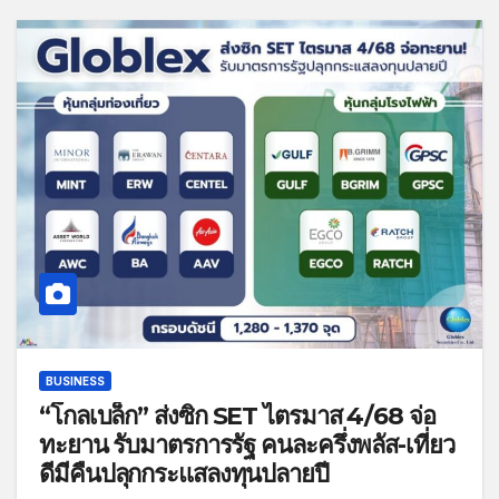
BUSINESS
“โกลเบล็ก” ส่งซิก SET ไตรมาส 4/68 จ่อ
ทะยาน รับมาตรการรัฐ คนละครึ่งพลัส-เที่ยว
ดีมีคืนปลุกกระแสลงทุนปลายปี