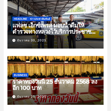
HEADLINE
ข่าวประชาสัมพันธ์
แฟลช เอ็กซ์เพรส มอบน้ำดื่มให้
ตำรวจทางหลวงไว้บริการประชาชน
ช่วงเทศกาลปีใหม่
ธันวาคม 30, 2025
BUSINESS
ราคาทองวันนี้ 25 ธันวาคม 2568 ลง
อีก 100 บาท
ธันวาคม 25, 2025