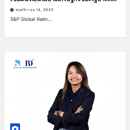
เน้นความโปร่งใส รักษาวินัยทางการคลัง
พฤศจิกายน 14, 2025
อย่างเคร่งครัด
S&P Global Ratin…