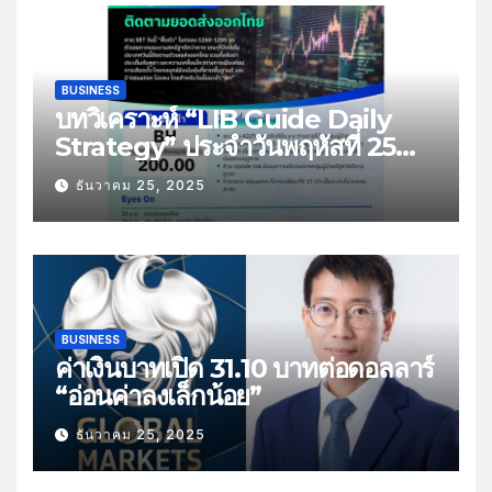
BUSINESS
บทวิเคราะห์ “LIB Guide Daily
Strategy” ประจำวันพฤหัสที่ 25
ธันวาคม 2568 หัวข้อ “ติดตามยอด
ธันวาคม 25, 2025
ส่งออกไทย”
BUSINESS
ค่าเงินบาทเปิด 31.10 บาทต่อดอลลาร์
“อ่อนค่าลงเล็กน้อย”
ธันวาคม 25, 2025