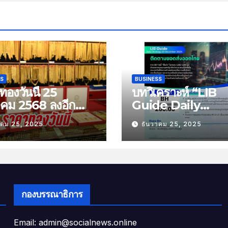
SS
BUSINESS
องวันนี้ 25
บทวิเคราะห์ “LIB
าคม 2568 ลงอีก
Guide Daily
บาท
Strategy” ประจำว
าคม 25, 2025
ธันวาคม 25, 2025
พฤหัสที่ 25 ธันวาค
2568 หัวข้อ “ติดต
ยอดส่งออกไทย”
กองบรรณาธิการ
Email: admin@socialnews.online