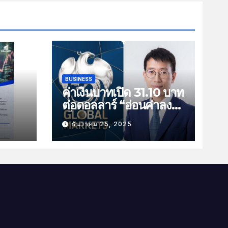
BUSINESS
ค่าเงินบาทเปิด 31.10 บาท
ต่อดอลลาร์ “อ่อนค่าลง
ัน
เล็กน้อย”
ธันวาคม 25, 2025
ม
าม