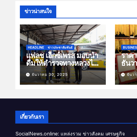
ข่าวน่าสนใจ
HEADLINE
ข่าวประชาสัมพันธ์
BUSINE
แฟลช เอ็กซ์เพรส มอบน้ำ
ราคาท
ดื่มให้ตำรวจทางหลวงไว้
ธันว
บริการประชาชนช่วง
100 
ธันวาคม 30, 2025
ธันว
เทศกาลปีใหม่
เกี่ยวกับเรา
SocialNews.online: แหล่งรวม ข่าวสังคม เศรษฐกิจ