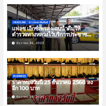
HEADLINE
ข่าวประชาสัมพันธ์
แฟลช เอ็กซ์เพรส มอบน้ำดื่มให้
ตำรวจทางหลวงไว้บริการประชาชน
ช่วงเทศกาลปีใหม่
ธันวาคม 30, 2025
BUSINESS
ราคาทองวันนี้ 25 ธันวาคม 2568 ลง
อีก 100 บาท
ธันวาคม 25, 2025