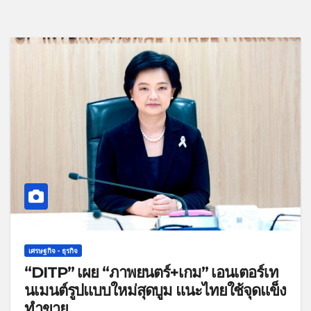
เศรษฐกิจ - ธุรกิจ
“DITP” เผย “ภาพยนตร์+เกม” เอนเตอร์เท
นเมนต์รูปแบบใหม่สุดบูม แนะไทยใช้จุดแข็ง
ทำขาย