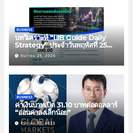
BUSINESS
บทวิเคราะห์ “LIB Guide Daily
Strategy” ประจำวันพฤหัสที่ 25
ธันวาคม 2568 หัวข้อ “ติดตามยอด
ธันวาคม 25, 2025
ส่งออกไทย”
BUSINESS
ค่าเงินบาทเปิด 31.10 บาทต่อดอลลาร์
“อ่อนค่าลงเล็กน้อย”
ธันวาคม 25, 2025