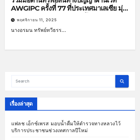
ร่วมมือด้านทรัพย์สินทางปัญญาผ่านเวที
AWGIPC ครั้งที่ 77 ที่ประเทศมาเลเซีย มุ่ง
ผลักดันอาเซียนสู่เวทีการค้าโลกอย่างเข้ม
พฤศจิกายน 11, 2025
แข็ง
นางอรมน ทรัพย์ทวีธรร…
เรื่องล่าสุด
แฟลช เอ็กซ์เพรส มอบน้ำดื่มให้ตำรวจทางหลวงไว้
บริการประชาชนช่วงเทศกาลปีใหม่