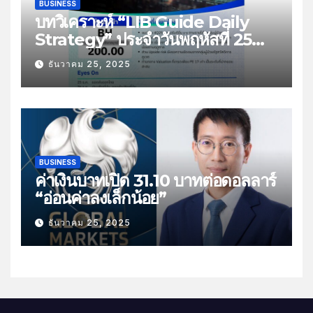
BUSINESS
บทวิเคราะห์ “LIB Guide Daily
Strategy” ประจำวันพฤหัสที่ 25
ธันวาคม 2568 หัวข้อ “ติดตามยอด
ธันวาคม 25, 2025
ส่งออกไทย”
BUSINESS
ค่าเงินบาทเปิด 31.10 บาทต่อดอลลาร์
“อ่อนค่าลงเล็กน้อย”
ธันวาคม 25, 2025