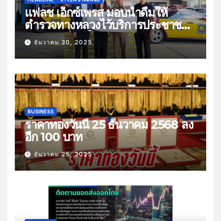
แฟลช เอ็กซ์เพรส มอบน้ำดื่มให้
ตำรวจทางหลวงไว้บริการประชาชน
ช่วงเทศกาลปีใหม่
ธันวาคม 30, 2025
BUSINESS
ราคาทองวันนี้ 25 ธันวาคม 2568 ลง
อีก 100 บาท
ธันวาคม 25, 2025