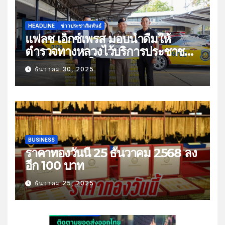
HEADLINE
ข่าวประชาสัมพันธ์
แฟลช เอ็กซ์เพรส มอบน้ำดื่มให้
ตำรวจทางหลวงไว้บริการประชาชน
ช่วงเทศกาลปีใหม่
ธันวาคม 30, 2025
BUSINESS
ราคาทองวันนี้ 25 ธันวาคม 2568 ลง
อีก 100 บาท
ธันวาคม 25, 2025