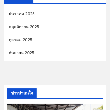
ธันวาคม 2025
พฤศจิกายน 2025
ตุลาคม 2025
กันยายน 2025
ข่าวน่าสนใจ