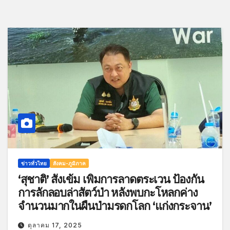
ข่าวทั่วไทย
สังคม-ภูมิภาค
‘สุชาติ’ สั่งเข้ม เพิ่มการลาดตระเวน ป้องกัน
การลักลอบล่าสัตว์ป่า หลังพบกะโหลกค่าง
จำนวนมากในผืนป่ามรดกโลก ‘แก่งกระจาน’
ตุลาคม 17, 2025