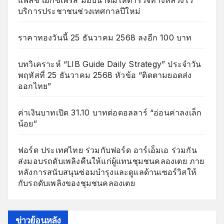
บริการประชาชนช่วงเทศกาลปีใหม่
ราคาทองวันนี้ 25 ธันวาคม 2568 ลงอีก 100 บาท
บทวิเคราะห์ “LIB Guide Daily Strategy” ประจำวัน
พฤหัสที่ 25 ธันวาคม 2568 หัวข้อ “ติดตามยอดส่ง
ออกไทย”
ค่าเงินบาทเปิด 31.10 บาทต่อดอลลาร์ “อ่อนค่าลงเล็ก
น้อย”
ฟอร์ด ประเทศไทย ร่วมกับฟอร์ด อาร์เอ็มเอ ร่วมกัน
ส่งมอบรถดับเพลิงคืนให้แก่ผู้แทนชุมชนคลองเตย ภาย
หลังการสนับสนุนซ่อมบำรุงและดูแลด้านเซอร์วิสให้
กับรถดับเพลิงของชุมชนคลองเตย
ข่าวย้อนหลัง