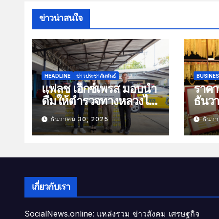
ข่าวน่าสนใจ
HEADLINE
ข่าวประชาสัมพันธ์
BUSINE
แฟลช เอ็กซ์เพรส มอบน้ำ
ราคาท
ดื่มให้ตำรวจทางหลวงไว้
ธันว
บริการประชาชนช่วง
100 
ธันวาคม 30, 2025
ธันว
เทศกาลปีใหม่
เกี่ยวกับเรา
SocialNews.online: แหล่งรวม ข่าวสังคม เศรษฐกิจ