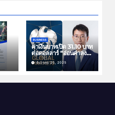
BUSINESS
ค่าเงินบาทเปิด 31.10 บาท
ต่อดอลลาร์ “อ่อนค่าลง
ัน
เล็กน้อย”
ธันวาคม 25, 2025
ม
าม