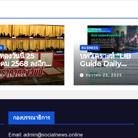
SS
BUSINESS
องวันนี้ 25
บทวิเคราะห์ “LIB
าคม 2568 ลงอีก
Guide Daily
บาท
Strategy” ประจำว
าคม 25, 2025
ธันวาคม 25, 2025
พฤหัสที่ 25 ธันวาค
2568 หัวข้อ “ติดต
ยอดส่งออกไทย”
กองบรรณาธิการ
Email: admin@socialnews.online