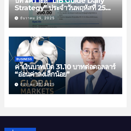
บทวิเคราะห์ “LIB Guide Daily
Strategy” ประจำวันพฤหัสที่ 25
ธันวาคม 2568 หัวข้อ “ติดตามยอด
ธันวาคม 25, 2025
ส่งออกไทย”
BUSINESS
ค่าเงินบาทเปิด 31.10 บาทต่อดอลลาร์
“อ่อนค่าลงเล็กน้อย”
ธันวาคม 25, 2025