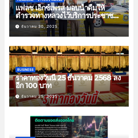
แฟลช เอ็กซ์เพรส มอบน้ำดื่มให้
ตำรวจทางหลวงไว้บริการประชาชน
ช่วงเทศกาลปีใหม่
ธันวาคม 30, 2025
BUSINESS
ราคาทองวันนี้ 25 ธันวาคม 2568 ลง
อีก 100 บาท
ธันวาคม 25, 2025