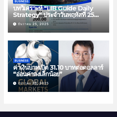
BUSINESS
บทวิเคราะห์ “LIB Guide Daily
Strategy” ประจำวันพฤหัสที่ 25
ธันวาคม 2568 หัวข้อ “ติดตามยอด
ธันวาคม 25, 2025
ส่งออกไทย”
BUSINESS
ค่าเงินบาทเปิด 31.10 บาทต่อดอลลาร์
“อ่อนค่าลงเล็กน้อย”
ธันวาคม 25, 2025