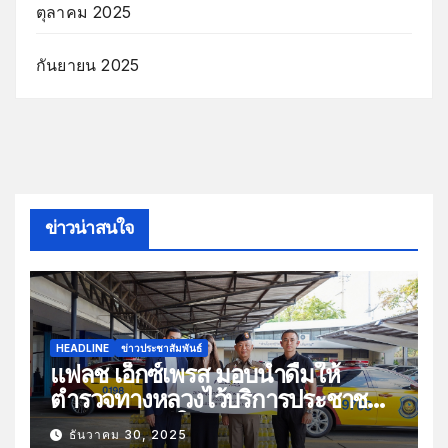
ตุลาคม 2025
กันยายน 2025
ข่าวน่าสนใจ
HEADLINE
ข่าวประชาสัมพันธ์
แฟลช เอ็กซ์เพรส มอบน้ำดื่มให้
ตำรวจทางหลวงไว้บริการประชาชน
ช่วงเทศกาลปีใหม่
ธันวาคม 30, 2025