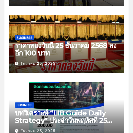
BUSINESS
ราคาทองวันนี้ 25 ธันวาคม 2568 ลง
อีก 100 บาท
ธันวาคม 25, 2025
BUSINESS
บทวิเคราะห์ “LIB Guide Daily
Strategy” ประจำวันพฤหัสที่ 25
ธันวาคม 2568 หัวข้อ “ติดตามยอด
ธันวาคม 25, 2025